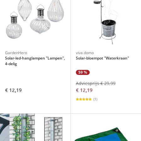
GardenHero
viva domo
Solar-led-hanglampen "Lampen",
Solar-bloempot "Waterkraan"
4-delig
59 %
Adviesprijs € 29,99
€ 12,19
€ 12,19
(1)