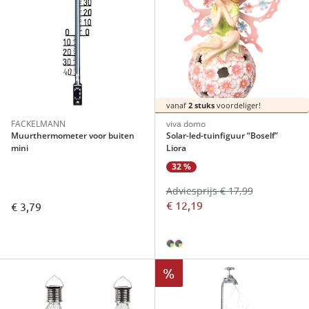
vanaf
2 stuks
voordeliger!
FACKELMANN
viva domo
Muurthermometer voor buiten
Solar-led-tuinfiguur “Boself”
mini
Liora
32 %
Adviesprijs € 17,99
€ 12,19
€ 3,79
%