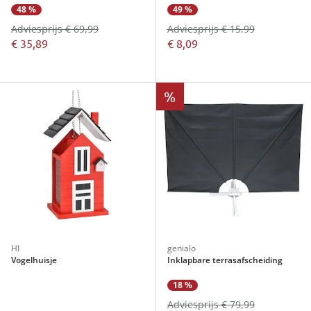
48 %
49 %
Adviesprijs € 69,99
Adviesprijs € 15,99
€ 35,89
€ 8,09
%
HI
genialo
Vogelhuisje
Inklapbare terrasafscheiding
18 %
Adviesprijs € 79,99