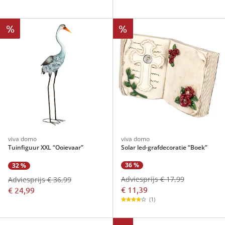
%
%
viva domo
viva domo
Tuinfiguur XXL “Ooievaar”
Solar led-grafdecoratie “Boek”
36 %
32 %
Adviesprijs € 17,99
Adviesprijs € 36,99
€ 11,39
€ 24,99
(1)