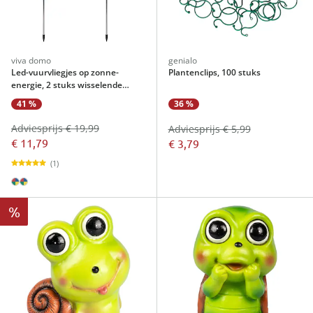
viva domo
genialo
Led-vuurvliegjes op zonne-
Plantenclips, 100 stuks
energie, 2 stuks wisselende
kleuren
41 %
36 %
Adviesprijs € 19,99
Adviesprijs € 5,99
€ 11,79
€ 3,79
(1)
%