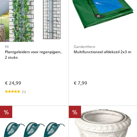
HI
GardenHero
Plantgeleiders voor regenpijpen,
Multifunctioneel afdekzeil 2x3 m
2 stuks
€ 24,99
€ 7,99
(1)
%
%