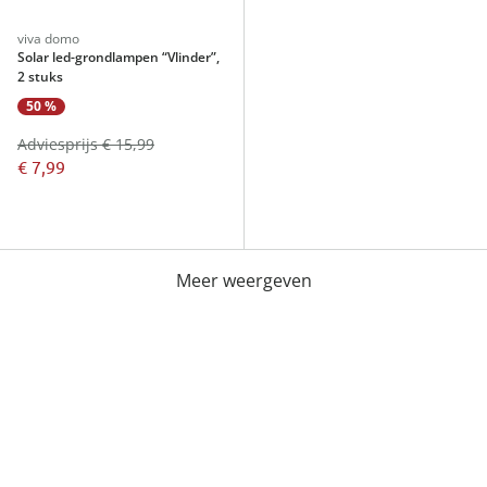
viva domo
Solar led-grondlampen “Vlinder”,
2 stuks
50 %
Adviesprijs € 15,99
€ 7,99
Meer weergeven