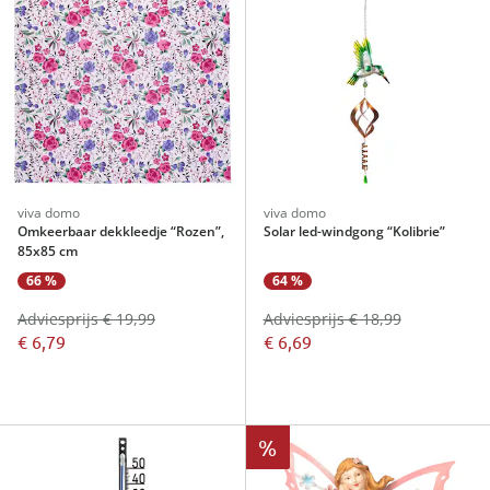
viva domo
viva domo
Omkeerbaar dekkleedje “Rozen”,
Solar led-windgong “Kolibrie”
85x85 cm
66 %
64 %
Adviesprijs € 19,99
Adviesprijs € 18,99
€ 6,79
€ 6,69
%