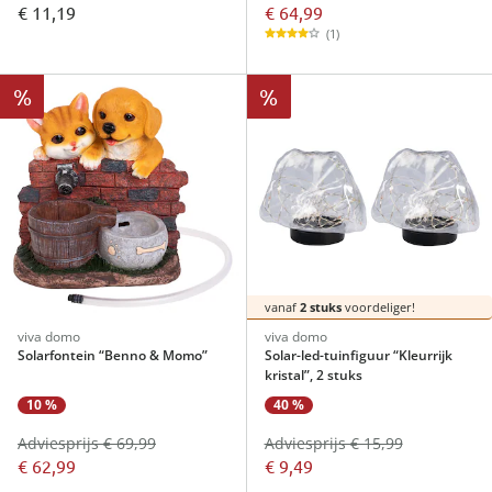
€ 64,99
€ 11,19
(1)
%
%
vanaf
2 stuks
voordeliger!
viva domo
viva domo
Solarfontein “Benno & Momo”
Solar-led-tuinfiguur “Kleurrijk
kristal”, 2 stuks
10 %
40 %
Adviesprijs € 69,99
Adviesprijs € 15,99
€ 62,99
€ 9,49