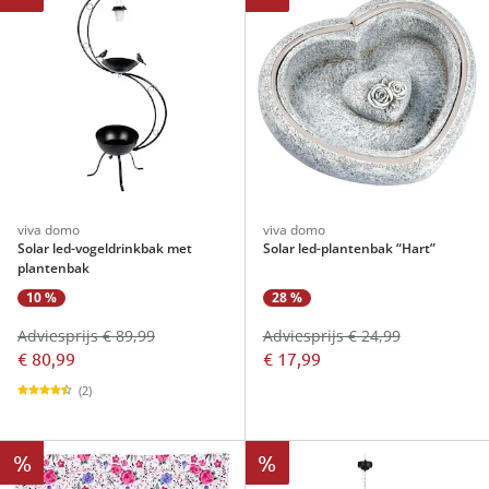
viva domo
viva domo
Solar led-vogeldrinkbak met
Solar led-plantenbak “Hart”
plantenbak
10 %
28 %
Adviesprijs € 89,99
Adviesprijs € 24,99
€ 80,99
€ 17,99
(2)
%
%