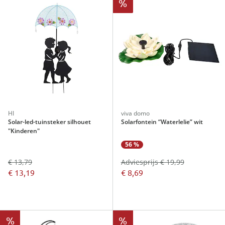
%
HI
viva domo
Solar-led-tuinsteker silhouet
Solarfontein “Waterlelie” wit
"Kinderen"
56 %
€ 13,79
Adviesprijs € 19,99
€ 13,19
€ 8,69
%
%