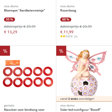
viva domo
viva domo
Bloempot “Aardbeienmeisje”
Rozenboog
60 %
55 %
Adviesprijs € 29,99
Adviesprijs € 29,99
€ 11,99
€ 13,29
(1)
%
%
vanaf
2 stuks
voordeliger!
genialo
viva domo
Navulset voor bindtang voor
Solar-led-tuinfiguur “Boself”