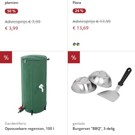
planten
Flora
24 %
50 %
Adviesprijs € 17,99
Adviesprijs € 7,99
€ 13,69
€ 3,99
%
%
GardenHero
genialo
Opvouwbare regenton, 100 l
Burgerset “BBQ”, 3-delig