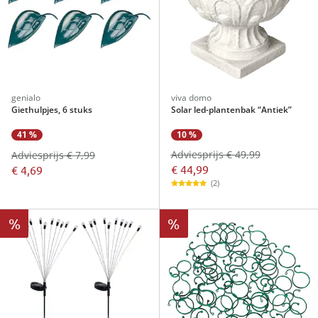
genialo
viva domo
Giethulpjes, 6 stuks
Solar led-plantenbak “Antiek”
10 %
41 %
Adviesprijs € 49,99
Adviesprijs € 7,99
€ 44,99
€ 4,69
(2)
%
%