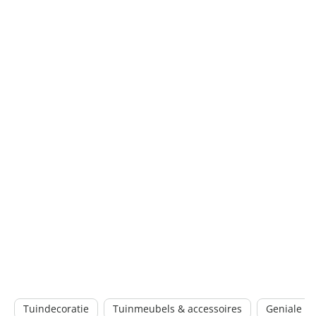
Tuindecoratie
Tuinmeubels & accessoires
Geniale tu