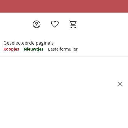
Geselecteerde pagina's
Koopjes
Nieuwtjes
Bestelformulier
pireren
pireren
pireren
pireren
pireren
ndtang voor planten
9
ndkosten