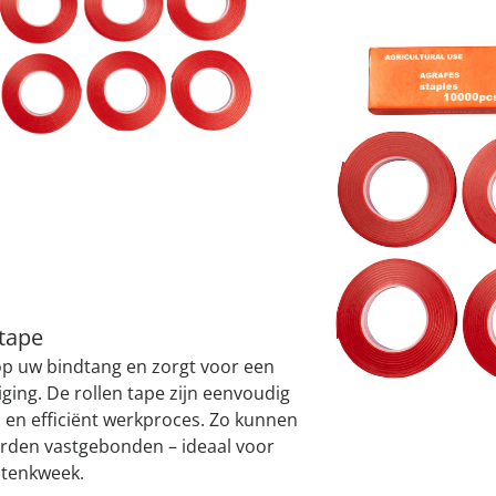
atjes
pen & handdouches
 Horloges
Geniale
Voorjaars
Decoratiev
Tuindecora
Schoenent
rganizers &
jes
I
kookaccess
nu ontdek
jetzt entde
nu ontdek
nu ontdek
ekjes
nu ontdek
dhulpmiddelen
iging
Leverbaar binnen 
soires
n
ekken
Alternatief product
We hebben een altern
misschien interessant
 tape
 op uw bindtang en zorgt voor een
ging. De rollen tape zijn eenvoudig
 en efficiënt werkproces. Zo kunnen
orden vastgebonden – ideaal voor
antenkweek.