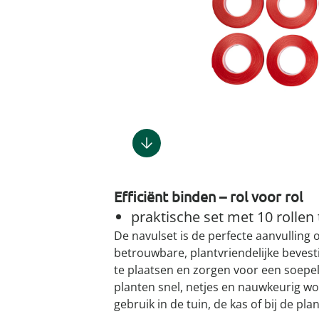
Gootsteenm
Douchekop
Sieraden &
Dierenbenodigdheden
Fitnessapparaten
Dierenbenodigdheden
Klokken & wekkers
Herenaccessoires
Keukenapparaten
Geschenken voor de
Gootsteeno
Doucherek
Tassen
gootsteenr
Grafdecoratie
Gezondheidsartikelen
kinderen
Huishoudelijke hulpen
Meubilair
Herenkleding
Geniale ba
Keukeninrichting
Keukenrein
Geniale tuinartikelen
Incontinentieartikelen
Geschenken voor de man
Klussen
Verlichting & lampen
Herenondergoed
Toiletacces
Keukentextiel
Theedoeke
Plantenaccessoires
Lichaamsverzorgingsproducten
Geschenken voor de
Meer ontdekken
Meer ontdekken
Meer ontdekken
Meer ontd
vrouw
Meer ontdekken
Meer ontdekken
Meer ontdekken
Meer ontdekken
Efficiënt binden – rol voor rol
praktische set met 10 rollen
De navulset is de perfecte aanvulling
betrouwbare, plantvriendelijke bevesti
te plaatsen en zorgen voor een soepel
planten snel, netjes en nauwkeurig w
gebruik in de tuin, de kas of bij de pl