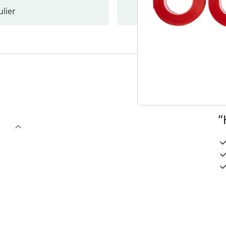
lier
Nieuwsb
3
“