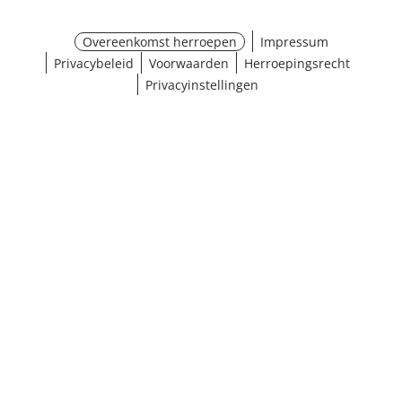
Overeenkomst herroepen
Impressum
Privacybeleid
Voorwaarden
Herroepingsrecht
Privacyinstellingen
¹ Klik hier voor de inwisselvoorwaarden
Sluiten