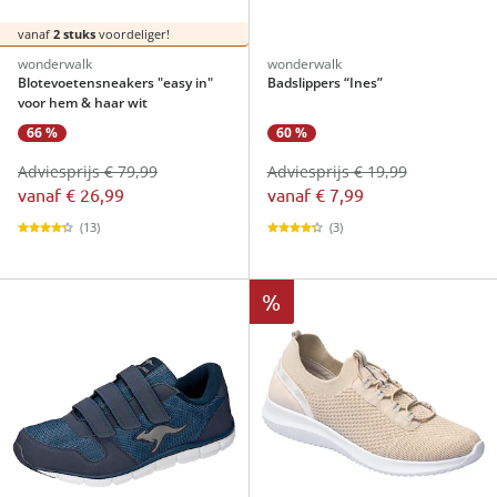
vanaf
2 stuks
voordeliger!
wonderwalk
wonderwalk
Blotevoetensneakers "easy in"
Badslippers “Ines”
voor hem & haar wit
66 %
60 %
Adviesprijs € 79,99
Adviesprijs € 19,99
vanaf
€ 26,99
vanaf
€ 7,99
(13)
(3)
%