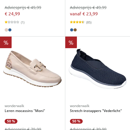
Adviesprijs € 49,99
Adviesprijs € 49,99
€ 24,99
vanaf
€ 23,99
(1)
(85)
%
%
wonderwalk
wonderwalk
Leren mocassins "Moni"
Stretch-instappers "Vederlicht"
50 %
50 %
Adviesprijs € 79,99
Adviesprijs € 39,99