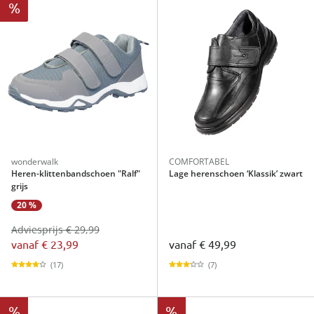
%
wonderwalk
COMFORTABEL
Heren-klittenbandschoen "Ralf"
Lage herenschoen ‘Klassik’ zwart
grijs
20 %
Adviesprijs € 29,99
vanaf
€ 23,99
vanaf
€ 49,99
(17)
(7)
%
%