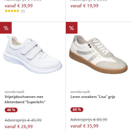
vanaf
€ 39,99
vanaf
€ 19,99
(1)
%
%
wonderwalk
wonderwalk
Vrijetijdsschoenen met
Leren sneakers "Lisa" grijs
klittenband "Superlicht"
60 %
46 %
Adviesprijs € 89,99
Adviesprijs € 49,99
vanaf
€ 35,99
vanaf
€ 26,99