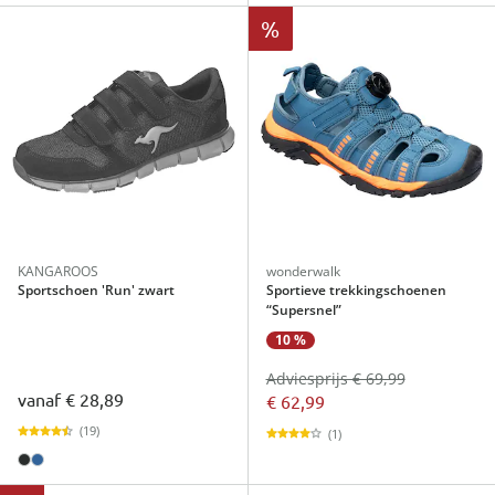
%
KANGAROOS
wonderwalk
Sportschoen 'Run' zwart
Sportieve trekkingschoenen
“Supersnel”
10 %
Adviesprijs € 69,99
vanaf
€ 28,89
€ 62,99
(19)
(1)