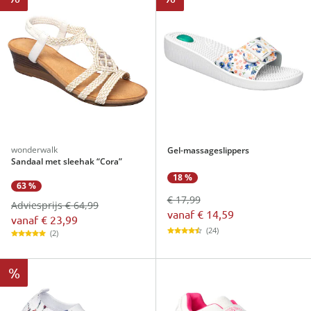
wonderwalk
Gel-massageslippers
Sandaal met sleehak “Cora”
18 %
63 %
€ 17,99
Adviesprijs € 64,99
vanaf
€ 14,59
vanaf
€ 23,99
(24)
(2)
%