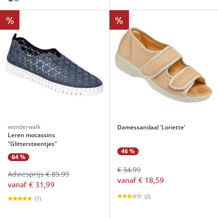
%
%
wonderwalk
Damessandaal 'Loriette'
Leren mocassins
"Glittersteentjes"
46 %
64 %
€ 34,99
Adviesprijs € 89,99
vanaf
€ 18,59
vanaf
€ 31,99
(2)
(1)