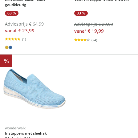
goudkleurig
63 %
33 %
Adviesprijs € 64,99
Adviesprijs € 29,99
vanaf
€ 23,99
vanaf
€ 19,99
(1)
(24)
%
wonderwalk
Instappers met sleehak