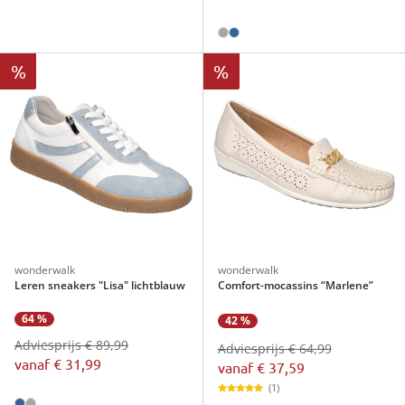
%
%
wonderwalk
wonderwalk
Leren sneakers "Lisa" lichtblauw
Comfort-mocassins “Marlene”
64 %
42 %
Adviesprijs € 89,99
Adviesprijs € 64,99
vanaf
€ 31,99
vanaf
€ 37,59
(1)