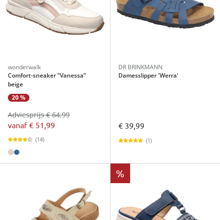
wonderwalk
DR BRINKMANN
Comfort-sneaker “Vanessa”
Damesslipper 'Werra'
beige
20 %
Adviesprijs € 64,99
vanaf
€ 51,99
€ 39,99
(14)
(1)
%