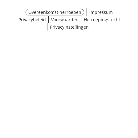
Overeenkomst herroepen
Impressum
Privacybeleid
Voorwaarden
Herroepingsrecht
Privacyinstellingen
¹ Klik hier voor de inwisselvoorwaarden
Sluiten
Resultaten weergeven (435)