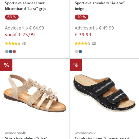
Sportieve sandaal met
Sportieve sneakers “Ariane”
klittenband “Lara” grijs
beige
63 %
20 %
Adviesprijs € 64,99
Adviesprijs € 49,99
vanaf
€ 23,99
€ 39,99
(8)
(2)
%
%
wonderwalk
wonderwalk
Stretchsandalen “Silke”
Comfort-slipper 'Simone' zwart