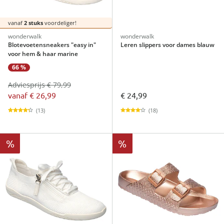
vanaf
2 stuks
voordeliger!
wonderwalk
wonderwalk
Blotevoetensneakers "easy in"
Leren slippers voor dames blauw
voor hem & haar marine
66 %
Adviesprijs € 79,99
vanaf
€ 26,99
€ 24,99
(13)
(18)
%
%