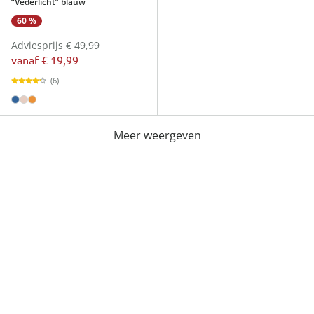
“Vederlicht” blauw
60 %
Adviesprijs € 49,99
vanaf
€ 19,99
(6)
Meer weergeven