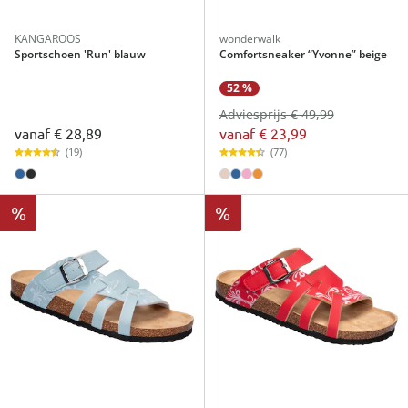
KANGAROOS
wonderwalk
Sportschoen 'Run' blauw
Comfortsneaker “Yvonne” beige
52 %
Adviesprijs € 49,99
vanaf
€ 28,89
vanaf
€ 23,99
(19)
(77)
%
%