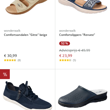
wonderwalk
wonderwalk
Comfortsandalen "Gitte" beige
Comfortslippers “Renate”
52 %
Adviesprijs € 49,99
€ 30,99
€ 23,99
(8)
(5)
%