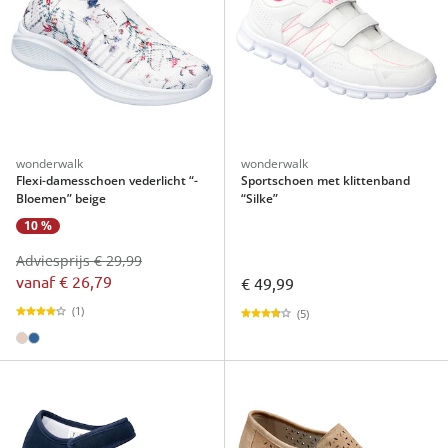
wonderwalk
wonderwalk
Flexi-damesschoen vederlicht “­
Sportschoen met klittenband
Bloemen” beige
“Silke”
10 %
Adviesprijs € 29,99
vanaf
€ 26,79
€ 49,99
(1)
(5)