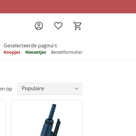
Geselecteerde pagina's
Koopjes
Nieuwtjes
Bestelformulier
pireren
pireren
pireren
pireren
pireren
en op