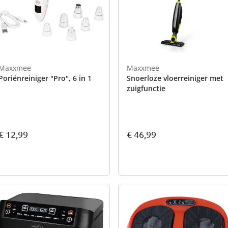
atjes
pen & handdouches
 Horloges
Geniale
Voorjaars
Decoratiev
Tuindecora
Schoenent
rganizers &
jes
kookaccess
nu ontdek
jetzt entde
nu ontdek
nu ontdek
ekjes
nu ontdek
dhulpmiddelen
iging
soires
Maxxmee
Maxxmee
n
Poriënreiniger "Pro", 6 in 1
Snoerloze vloerreiniger met
ekken
zuigfunctie
€ 12,99
€ 46,99