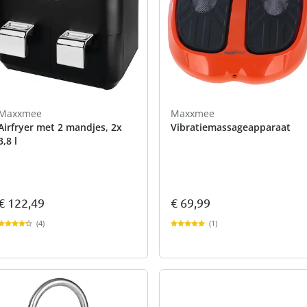
Maxxmee
Maxxmee
Airfryer met 2 mandjes, 2x
Vibratiemassageapparaat
3,8 l
€ 122,49
€ 69,99
(4)
(1)