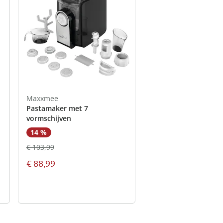
Maxxmee
Pastamaker met 7
vormschijven
14 %
€ 103,99
€ 88,99