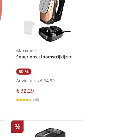
Maxxmee
Snoerloos stoomstrijkijzer
50 %
Adviesprijs € 64,99
€ 32,29
(18)
%