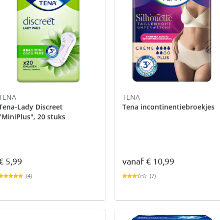
TENA
TENA
Tena-Lady Discreet
Tena incontinentiebroekjes
"MiniPlus", 20 stuks
€ 5,99
vanaf
€ 10,99
(4)
(7)