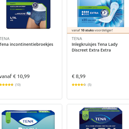
atjes
pen & handdouches
 Horloges
Geniale
Voorjaars
Decoratiev
Tuindecora
Schoenent
rganizers &
jes
kookaccess
nu ontdek
jetzt entde
nu ontdek
nu ontdek
ekjes
nu ontdek
dhulpmiddelen
iging
vanaf
10 stuks
voordeliger!
soires
TENA
TENA
n
Tena incontinentiebroekjes
Inlegkruisjes Tena Lady
ekken
Discreet Extra Extra
vanaf
€ 10,99
€ 8,99
(10)
(5)