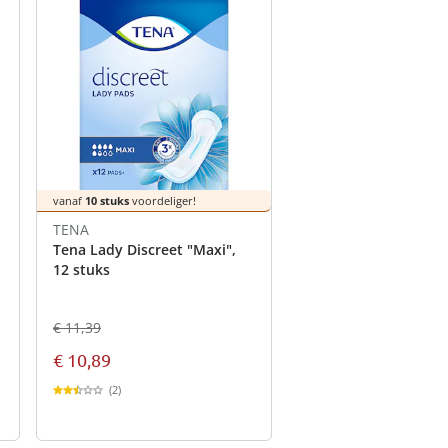
vanaf
10 stuks
voordeliger!
TENA
Tena Lady Discreet "Maxi",
12 stuks
€ 11,39
€ 10,89
(2)