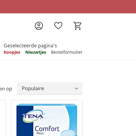
Geselecteerde pagina's
Koopjes
Nieuwtjes
Bestelformulier
pireren
pireren
pireren
pireren
pireren
en op