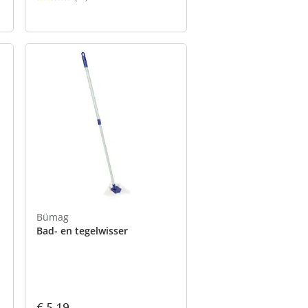
Bümag
Bad- en tegelwisser
€ 5,19