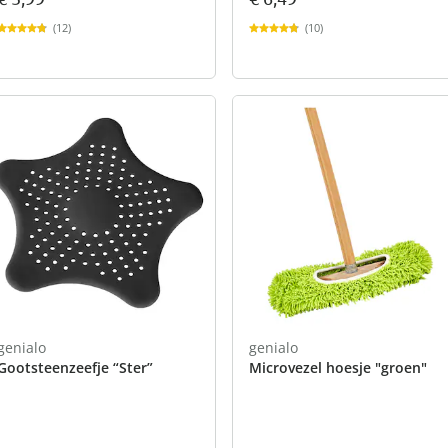
(12)
(10)
genialo
genialo
Gootsteenzeefje “Ster”
Microvezel hoesje "groen"