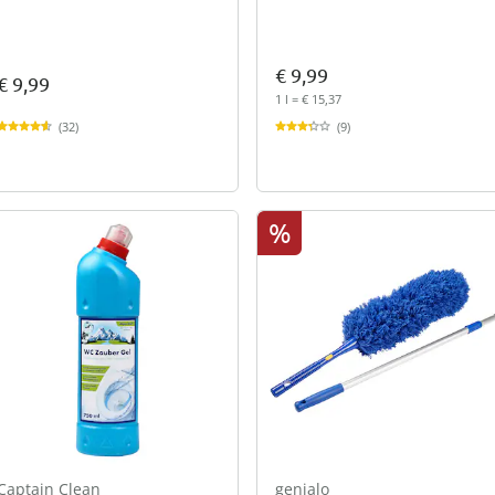
€ 9,99
€ 9,99
1 l = € 15,37
(32)
(9)
%
Captain Clean
genialo