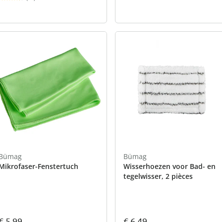
Bümag
Bümag
Mikrofaser-Fenstertuch
Wisserhoezen voor Bad- en
tegelwisser, 2 pièces
€ 5,99
€ 6,49