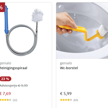
%
genialo
genialo
Reinigingsspiraal
Wc-borstel
23 %
Adviesprijs € 9,99
€ 7,69
€ 5,99
(22)
(63)