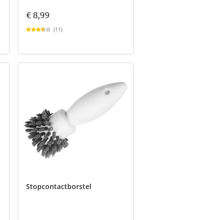
€ 8,99
(11)
Stopcontactborstel