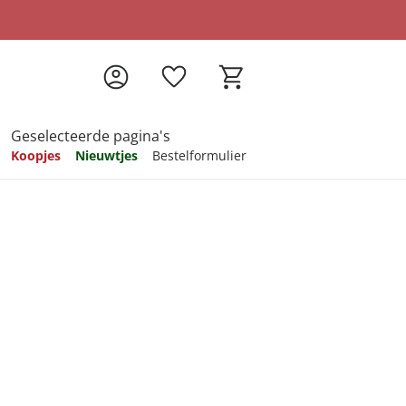
Geselecteerde pagina's
Koopjes
Nieuwtjes
Bestelformulier
pireren
pireren
pireren
pireren
pireren