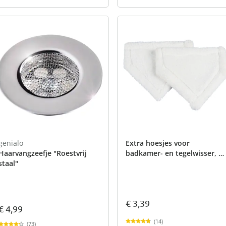
genialo
Extra hoesjes voor
Haarvangzeefje "Roestvrij
badkamer- en tegelwisser, 2
staal"
stuks
€ 3,39
€ 4,99
(14)
(73)