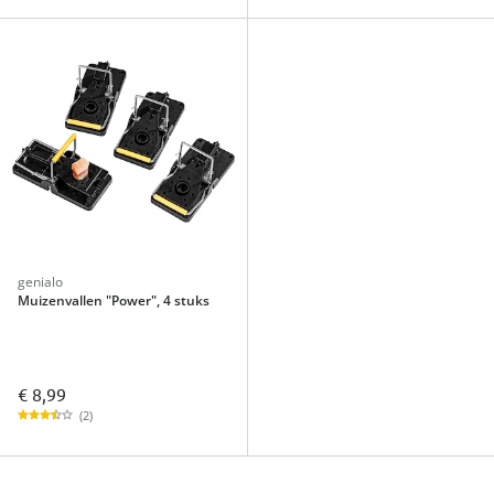
genialo
Muizenvallen "Power", 4 stuks
€ 8,99
(2)