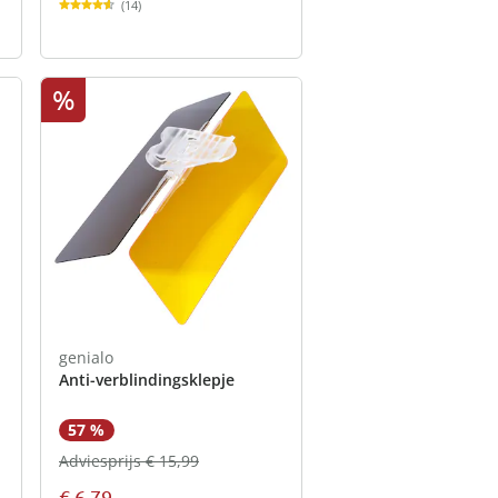
(14)
%
genialo
Anti-verblindingsklepje
57 %
Adviesprijs € 15,99
€ 6,79