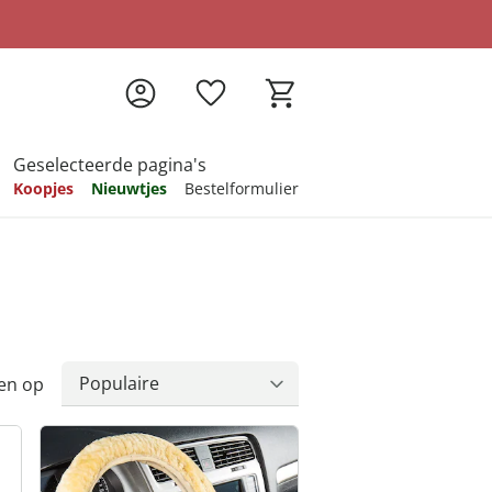
Geselecteerde pagina's
Koopjes
Nieuwtjes
Bestelformulier
pireren
pireren
pireren
pireren
pireren
en op