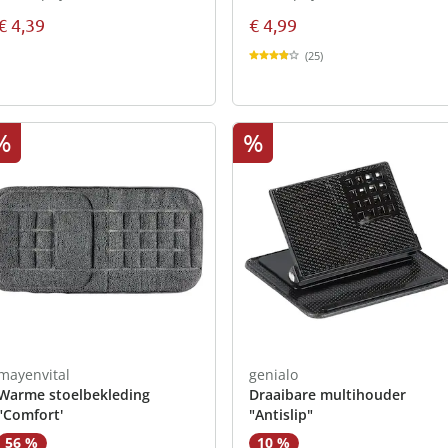
€ 4,39
€ 4,99
(25)
%
%
mayenvital
genialo
Warme stoelbekleding
Draaibare multihouder
"Comfort'
"Antislip"
56 %
10 %