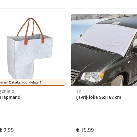
vanaf
2 stuks
voordeliger!
genialo
TRI
Trapmand
IJsvrij-folie 96x168 cm
€ 15,99
€ 9,99