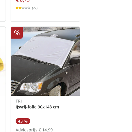
(27)
%
TRI
IJsvrij-folie 96x143 cm
43 %
Adviesprijs € 14,99