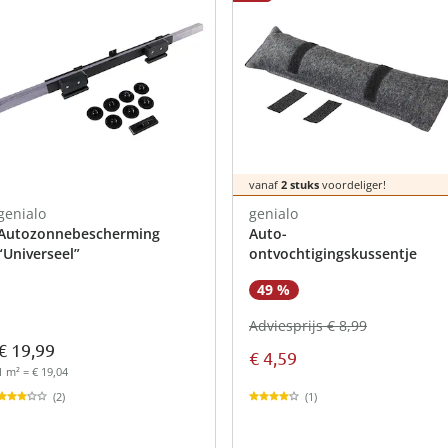
vanaf
2 stuks
voordeliger!
genialo
genialo
Autozonnebescherming
Auto-
“Universeel”
ontvochtigingskussentje
49 %
Adviesprijs € 8,99
€ 19,99
€ 4,59
1 m² = € 19,04
(1)
(2)