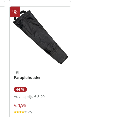
%
TRI
Parapluhouder
44 %
Adviesprijs € 8,99
€ 4,99
(7)