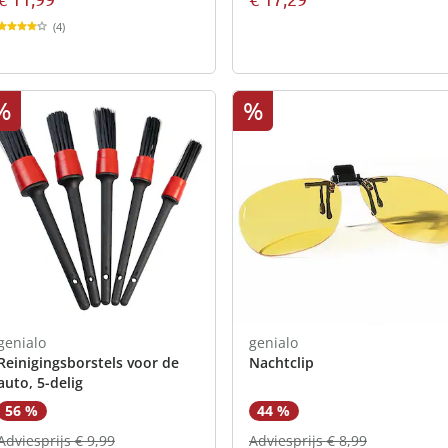
(4)
%
%
genialo
genialo
Reinigingsborstels voor de
Nachtclip
auto, 5-delig
56 %
44 %
Adviesprijs € 9,99
Adviesprijs € 8,99