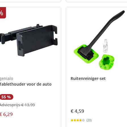
%
genialo
Ruitenreiniger-set
Tablethouder voor de auto
55 %
Adviesprijs € 13,99
€ 4,59
€ 6,29
(20)