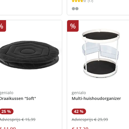
(17)
%
%
genialo
genialo
Draaikussen "Soft"
Multi-huishoudorganizer
25 %
42 %
Adviesprijs € 15,99
Adviesprijs € 29,99
€ 11,99
€ 17,29