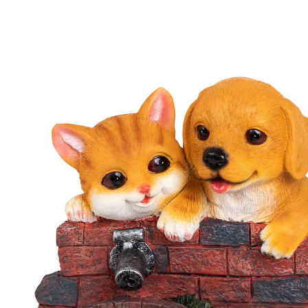
Adviesprijs € 69,99
€ 62,99
incl. btw en plus
Verzendkosten
In het Winkelmandje
Leverbaar binnen 4-5 werkdagen
Hier tappen “Benno” & “Momo”
hoogstpersoonlijk!
waterbron voor dierenbezoek
snoezige blikvanger voor uw tuin of terras
solar, dus geen stroomkosten
Deze twee brutale rakkers hebben behoorlijk dorst!
Gelukkig zorgt het harmonieuze en levendige