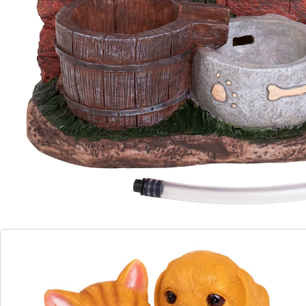
waterspel van de solarfontein ervoor dat hun drinkbak
altijd gevuld is. Aangedreven door zonne-energie kunt
u eenvoudig genieten van een heerlijk ontspannen
tuinidylle!
Details
Opmerkingen & producent
Beoordelingen