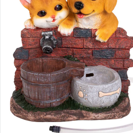
Bestelformulier
Nieuwsbrief aanmelden
We zijn er voor u
Servicehotline