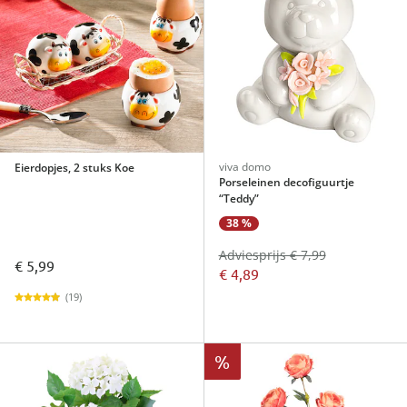
viva domo
Eierdopjes, 2 stuks Koe
Porseleinen decofiguurtje
“Teddy”
38 %
Adviesprijs € 7,99
€ 5,99
€ 4,89
(19)
%