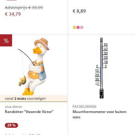
Adviesprijs € 39,99
€ 8,89
€ 34,79
%
vanaf
2 stuks
voordeliger!
viva domo
FACKELMANN
Randzitter “Vissende Victor”
Muurthermometer voor buiten
mini
29 %