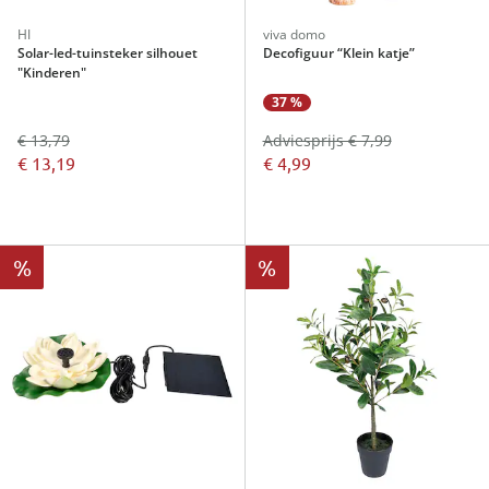
HI
viva domo
Solar-led-tuinsteker silhouet
Decofiguur “Klein katje”
"Kinderen"
37 %
€ 13,79
Adviesprijs € 7,99
€ 13,19
€ 4,99
%
%