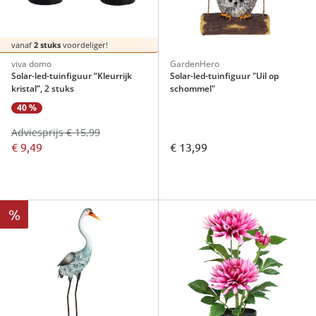
vanaf
2 stuks
voordeliger!
viva domo
GardenHero
Solar-led-tuinfiguur “Kleurrijk
Solar-led-tuinfiguur "Uil op
kristal”, 2 stuks
schommel"
40 %
Adviesprijs € 15,99
€ 9,49
€ 13,99
%