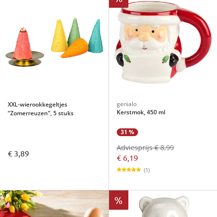
genialo
XXL-wierookkegeltjes
Kerstmok, 450 ml
“Zomerreuzen”, 5 stuks
31 %
Adviesprijs € 8,99
€ 3,89
€ 6,19
(1)
%