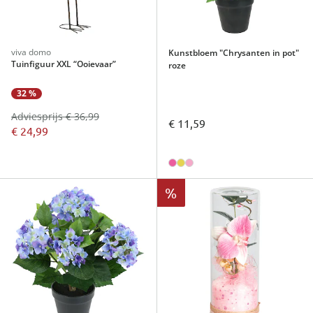
viva domo
Kunstbloem "Chrysanten in pot"
Tuinfiguur XXL “Ooievaar”
roze
32 %
Adviesprijs € 36,99
€ 11,59
€ 24,99
%