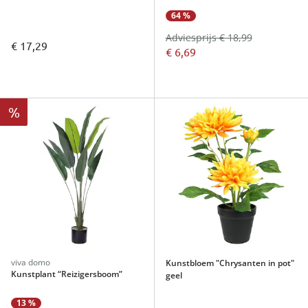
64 %
Adviesprijs € 18,99
€ 17,29
€ 6,69
%
viva domo
Kunstbloem "Chrysanten in pot"
Kunstplant “Reizigersboom”
geel
13 %