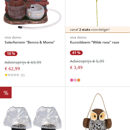
vanaf
2 stuks
voordeliger!
viva domo
viva domo
Solarfontein “Benno & Momo”
Kunstbloem “Wilde roos” roze
41 %
10 %
Adviesprijs € 5,99
Adviesprijs € 69,99
€ 3,49
€ 62,99
(1)
%