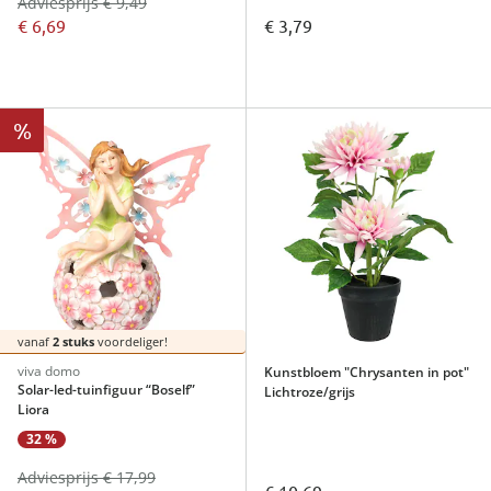
Adviesprijs € 9,49
€ 6,69
€ 3,79
%
vanaf
2 stuks
voordeliger!
viva domo
Kunstbloem "Chrysanten in pot"
Solar-led-tuinfiguur “Boself”
Lichtroze/grijs
Liora
32 %
Adviesprijs € 17,99