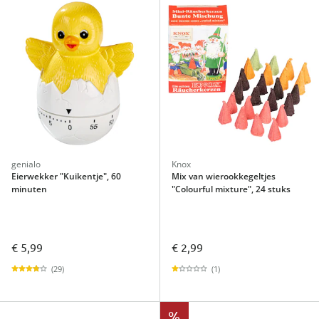
genialo
Knox
Eierwekker "Kuikentje", 60
Mix van wierookkegeltjes
minuten
"Colourful mixture", 24 stuks
€ 5,99
€ 2,99
(29)
(1)
%