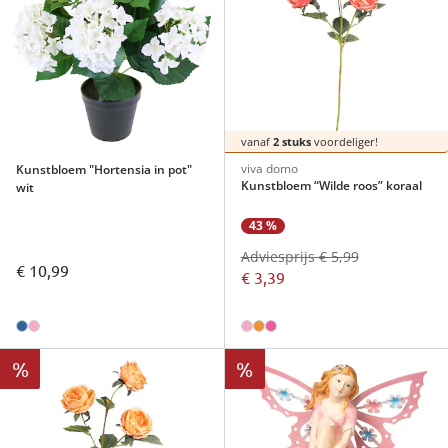
vanaf
2 stuks
voordeliger!
viva domo
Kunstbloem "Hortensia in pot"
Kunstbloem “Wilde roos” koraal
wit
43 %
Adviesprijs € 5,99
€ 10,99
€ 3,39
%
%