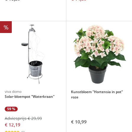
%
viva domo
Kunstbloem "Hortensia in pot"
Solar-bloempot "Waterkraan"
roze
59 %
Adviesprijs € 29,99
€ 10,99
€ 12,19