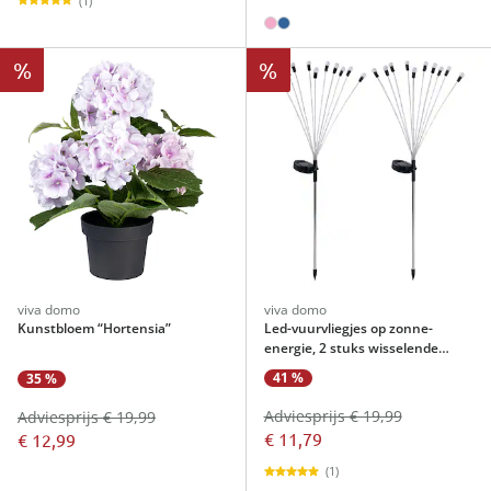
(1)
%
%
viva domo
viva domo
Kunstbloem “Hortensia”
Led-vuurvliegjes op zonne-
energie, 2 stuks wisselende
kleuren
41 %
35 %
Adviesprijs € 19,99
Adviesprijs € 19,99
€ 11,79
€ 12,99
(1)