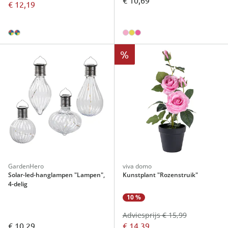
€ 10,69
€ 12,19
%
GardenHero
viva domo
Solar-led-hanglampen "Lampen",
Kunstplant "Rozenstruik"
4-delig
10 %
Adviesprijs € 15,99
€ 10,29
€ 14,39