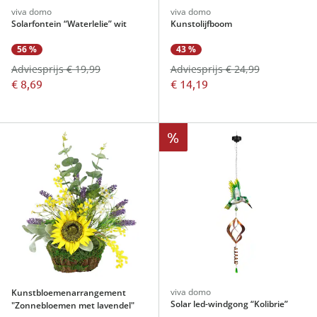
viva domo
viva domo
Solarfontein “Waterlelie” wit
Kunstolijfboom
56 %
43 %
Adviesprijs € 19,99
Adviesprijs € 24,99
€ 8,69
€ 14,19
%
viva domo
Kunstbloemenarrangement
Solar led-windgong “Kolibrie”
"Zonnebloemen met lavendel"