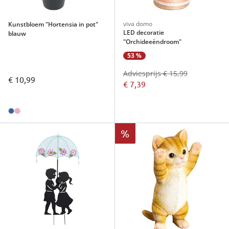
viva domo
Kunstbloem "Hortensia in pot"
LED decoratie
blauw
"Orchideeëndroom"
53 %
Adviesprijs € 15,99
€ 10,99
€ 7,39
%