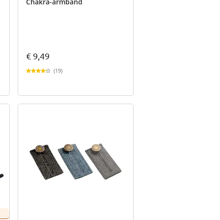
Chakra-armband
€ 9,49
(19)