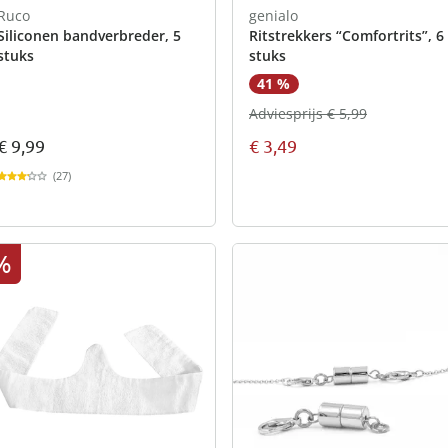
Ruco
genialo
Siliconen bandverbreder, 5
Ritstrekkers “Comfortrits”, 6
stuks
stuks
41 %
Adviesprijs € 5,99
€ 9,99
€ 3,49
(27)
%