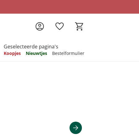
Geselecteerde pagina's
Koopjes
Nieuwtjes
Bestelformulier
pireren
pireren
pireren
pireren
pireren