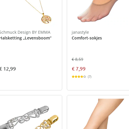
Schmuck Design BY EMMA
janastyle
Halsketting „Levensboom“
Comfort-sokjes
€ 8,59
€ 12,99
€ 7,99
(7)