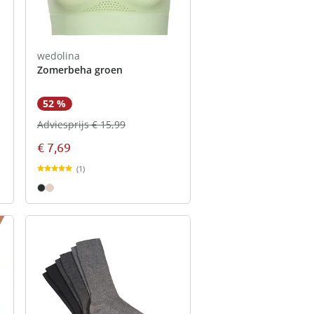
wedolina
Zomerbeha groen
52 %
Adviesprijs € 15,99
€ 7,69
(1)