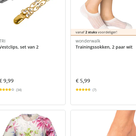
vanaf
2 stuks
voordeliger!
TRI
wonderwalk
Vestclips, set van 2
Trainingssokken, 2 paar wit
€ 9,99
€ 5,99
(34)
(7)