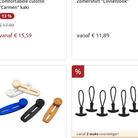
Comfortabele culotte
Zomershirt “Linnenlook”
“Carmen” kaki
13 %
€ 17,99
vanaf
€ 15,59
vanaf
€ 11,89
%
vanaf
2 stuks
voordeliger!