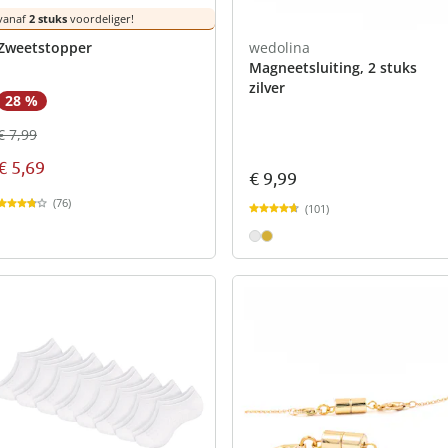
vanaf
2 stuks
voordeliger!
Zweetstopper
wedolina
Magneetsluiting, 2 stuks
zilver
28 %
€ 7,99
€ 5,69
€ 9,99
(76)
(101)