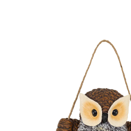
€ 13,99
incl. btw en plus
Verzendkosten
In het Winkelmandje
Leverbaar binnen 4-5 werkdagen
Een kleine wachter bij dag en nacht
Decoratief om op te hangen
Sfeervol lichtaccent in de avond
Met praktische aan-uitknop
Deze hangende uil is een decoratief accent in de tuin
of op het balkon of het terras. Overdag is het een
mooie blikvanger. 's Avonds zorgt de geïntegreerde