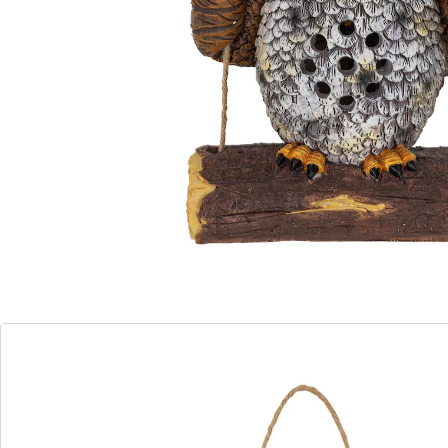
ledverlichting voor zacht, sfeervol licht. Dankzij de
solarfunctie wordt de lamp overdag automatisch
opgeladen. Met het knopje bepaalt u zelf wanneer de
uil licht moet geven. Zo creëert u zowel overdag als ‘s
avonds heel eenvoudig een aangename sfeer.
Informatie over de batterijen:
Incl. batterijen. (AAA Micro x 1)
Details
Opmerkingen & producent
Beoordelingen