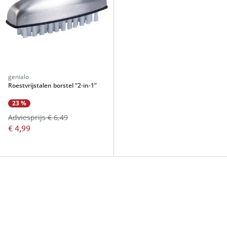
genialo
Roestvrijstalen borstel “2-in-1”
23 %
Adviesprijs € 6,49
€ 4,99