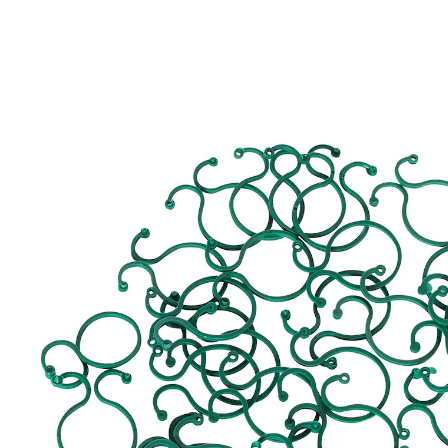
Adviesprijs € 5,99
€ 3,79
incl. btw en plus
Verzendkosten
In het Winkelmandje
Leverbaar binnen 4-5 werkdagen
Hoera voor stevige clips!
Eenvoudig te bevestigen
Met deze praktische clips in een stevige achtvorm
maakt u uw planten goed vast en kunt u de
groeirichting sturen.