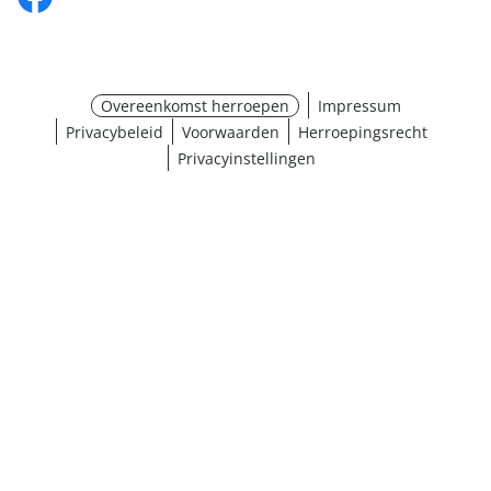
Overeenkomst herroepen
Impressum
Privacybeleid
Voorwaarden
Herroepingsrecht
Privacyinstellingen
¹ Klik hier voor de inwisselvoorwaarden
Sluiten