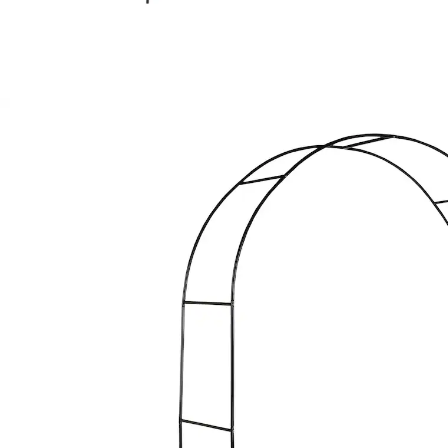
Adviesprijs € 29,99
€ 11,99
incl. btw en plus
Verzendkosten
In het Winkelmandje
Leverbaar binnen 4-5 werkdagen
De deur naar uw tuinparadijs!
snel op te zetten dankzij steeksysteem
robuust materiaal
geschikt voor alle klimplanten
Als hij omgeven wordt door bloeiende rozen, lijkt deze
boog net de ingang van het sprookjeskasteel van