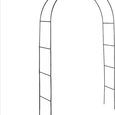
Bestelformulier
Nieuwsbrief aanmelden
We zijn er voor u
Servicehotline