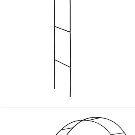
Doornroosje! Niet alleen rozen, maar ook wijnranken,
klimop of andere klimplanten zullen hun weg vinden
aan deze stabiele boog. Makkelijk op te zetten dankzij
steeksysteem.
Details
Opmerkingen & producent
Beoordelingen