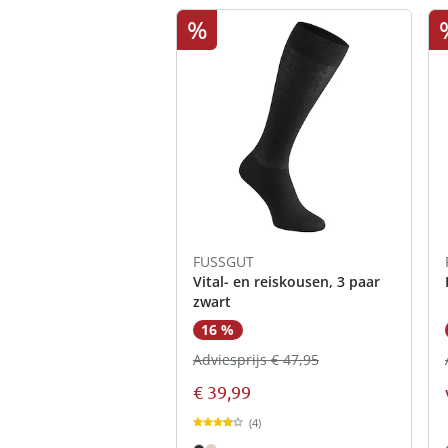
%
FUSSGUT
Vital- en reiskousen, 3 paar
zwart
16 %
Adviesprijs € 47,95
€ 39,99
(4)