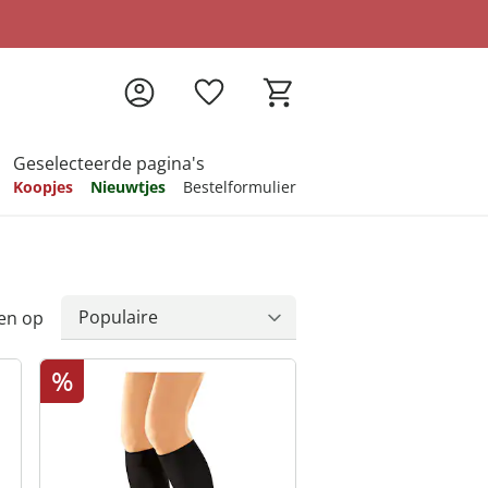
Geselecteerde pagina's
Koopjes
Nieuwtjes
Bestelformulier
pireren
pireren
pireren
pireren
pireren
en op
%