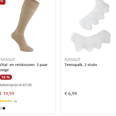
FUSSGUT
FUSSGUT
Vital- en reiskousen, 3 paar
Teenspalk, 2 stuks
beige
16 %
Adviesprijs € 47,95
€ 6,99
€ 39,99
(4)