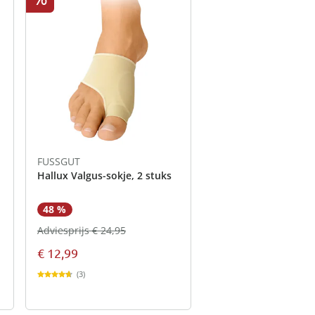
FUSSGUT
Hallux Valgus-sokje, 2 stuks
48 %
Adviesprijs € 24,95
€ 12,99
(3)