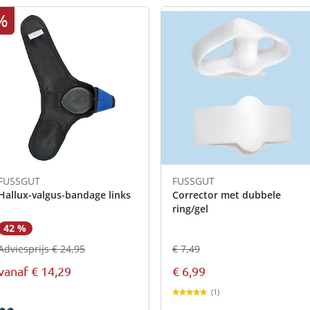
%
FUSSGUT
FUSSGUT
Hallux-valgus-bandage links
Corrector met dubbele
ring/gel
42 %
€ 7,49
Adviesprijs € 24,95
€ 6,99
vanaf
€ 14,29
(1)