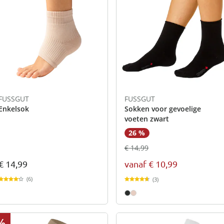
FUSSGUT
FUSSGUT
Enkelsok
Sokken voor gevoelige
voeten zwart
26 %
€ 14,99
€ 14,99
vanaf
€ 10,99
(6)
(3)
%