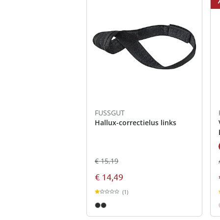
FUSSGUT
Hallux-correctielus links
€ 15,19
€ 14,49
(1)