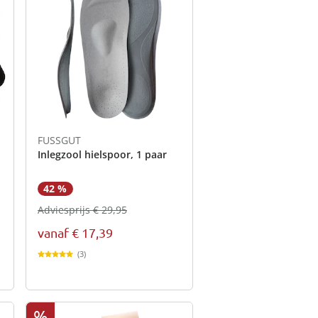
FUSSGUT
Inlegzool hielspoor, 1 paar
42 %
Adviesprijs € 29,95
vanaf
€ 17,39
(3)
%