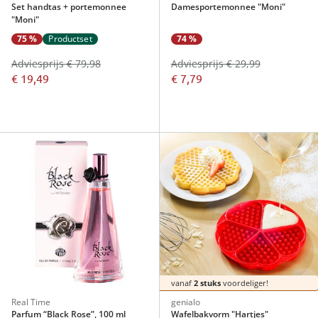
Set handtas + portemonnee
Damesportemonnee "Moni"
"Moni"
75 %
Productset
74 %
Adviesprijs € 79,98
Adviesprijs € 29,99
€ 19,49
€ 7,79
vanaf
2 stuks
voordeliger!
Real Time
genialo
Parfum “Black Rose”, 100 ml
Wafelbakvorm "Hartjes"