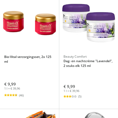
Beauty Comfort
Bio-Vital verzorgingsset, 2x 125
Dag- en nachtcrème "Lavendel",
ml
2 stuks elk 125 ml
€ 9,99
€ 9,99
1 l = € 39,96
1 l = € 39,96
(46)
(5)