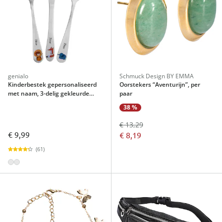
genialo
Schmuck Design BY EMMA
Kinderbestek gepersonaliseerd
Oorstekers “Aventurijn”, per
met naam, 3-delig gekleurde
paar
print
38 %
€ 13,29
€ 9,99
€ 8,19
(61)