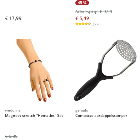
45 %
Adviesprijs € 9,99
€ 5,49
€ 17,99
(56)
wedolina
genialo
Magneet stretch "Hematiet" Set
Compacte aardappelstamper
€ 6,89