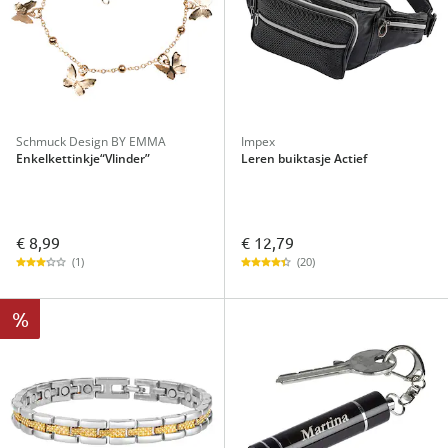
Schmuck Design BY EMMA
Impex
Enkelkettinkje“Vlinder”
Leren buiktasje Actief
€ 8,99
€ 12,79
(1)
(20)
%