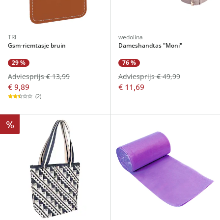
TRI
wedolina
Gsm-riemtasje bruin
Dameshandtas "Moni"
29 %
76 %
Adviesprijs € 13,99
Adviesprijs € 49,99
€ 9,89
€ 11,69
(2)
%