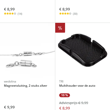
€ 8,99
€ 8,99
(14)
(30)
%
wedolina
TRI
Magneetsluiting, 2 stuks zilver
Multihouder voor de auto
10 %
Adviesprijs € 9,99
€ 9,99
€ 8,99