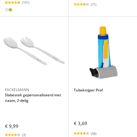
(101)
(71)
FACKELMANN
Tubeknijper Prof
Slabestek gepersonaliseerd met
naam, 2-delig
€ 3,69
€ 9,99
(58)
(3)