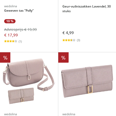
wedolina
Geur-vuilniszakken Lavendel, 30
Geweven tas "Polly"
stuks
10 %
Adviesprijs € 19,99
€ 4,99
€ 17,99
(3)
(1)
%
%
wedolina
wedolina