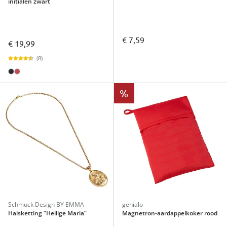
initialen zwart
€ 7,59
€ 19,99
(8)
%
Schmuck Design BY EMMA
genialo
Halsketting “Heilige Maria“
Magnetron-aardappelkoker rood