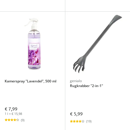
genialo
Kamerspray "Lavendel", 500 ml
Rugkrabber "2-in-1"
€ 7,99
€ 5,99
1 l = € 15,98
(9)
(19)