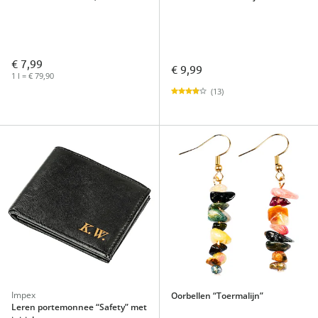
€ 7,99
€ 9,99
1 l = € 79,90
(13)
Impex
Oorbellen “Toermalijn”
Leren portemonnee “Safety” met