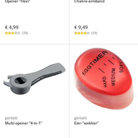
Opener "Flexi"
Chakra-armband
€ 4,99
€ 9,49
(74)
(19)
genialo
genialo
Multi-opener "4-in-1"
Eier-"wekker"