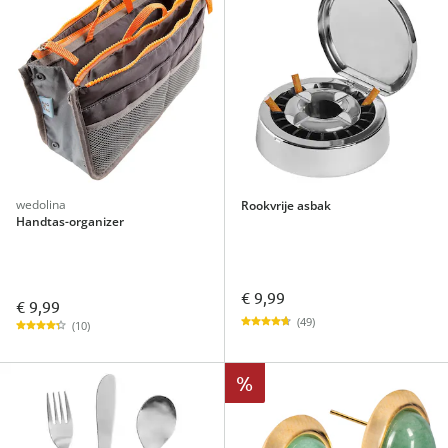
wedolina
Rookvrije asbak
Handtas-organizer
€ 9,99
€ 9,99
(49)
(10)
%