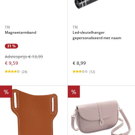
TRI
TRI
Magneetarmband
Led-sleutelhanger
gepersonaliseerd met naam
31 %
Adviesprijs € 13,99
€ 9,59
€ 8,99
(24)
(12)
%
%