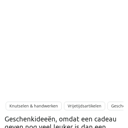
Knutselen & handwerken
Vrijetijdsartikelen
Geschen
Geschenkideeën, omdat een cadeau
geven nog veel leuker is dan een