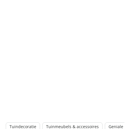
Tuindecoratie
Tuinmeubels & accessoires
Geniale tu