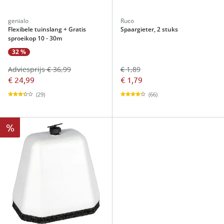
genialo
Ruco
Flexibele tuinslang + Gratis
Spaargieter, 2 stuks
sproeikop 10 - 30m
32 %
Adviesprijs € 36,99
€ 1,89
€ 24,99
€ 1,79
(29)
(66)
%