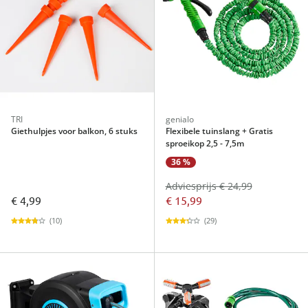
TRI
genialo
Giethulpjes voor balkon, 6 stuks
Flexibele tuinslang + Gratis
sproeikop 2,5 - 7,5m
36 %
Adviesprijs € 24,99
€ 4,99
€ 15,99
(10)
(29)