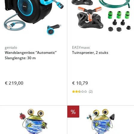
genialo
EASYmaxx
Wandslangenbox “Automatic”
Tuinsproeier, 2 stuks
Slanglengte: 30 m
€ 219,00
€ 10,79
(2)
%