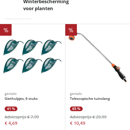
Winterbescherming
voor planten
%
%
genialo
genialo
Giethulpjes, 6 stuks
Telescopische tuinslang
41 %
65 %
Adviesprijs € 7,99
Adviesprijs € 29,99
€ 4,69
€ 10,49