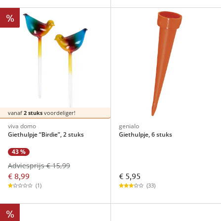
%
vanaf
2 stuks
voordeliger!
viva domo
genialo
Giethulpje “Birdie”, 2 stuks
Giethulpje, 6 stuks
43 %
Adviesprijs € 15,99
€ 8,99
€ 5,95
(1)
(33)
%