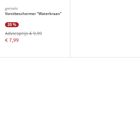
genialo
Vorstbeschermer “Waterkraan”
20 %
Adviesprijs € 9,99
€ 7,99