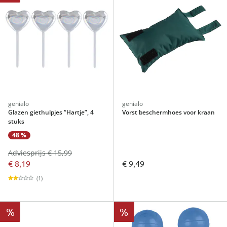
genialo
genialo
Glazen giethulpjes “Hartje”, 4
Vorst beschermhoes voor kraan
stuks
48 %
Adviesprijs € 15,99
€ 8,19
€ 9,49
(1)
%
%