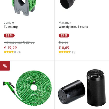
genialo
Maximex
Tuinslang
Wortelgieter, 3 stuks
33 %
33 %
Adviesprijs € 29,99
€ 9,99
€ 19,99
€ 6,69
(3)
(3)
%