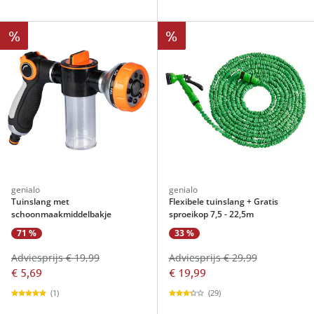
%
%
genialo
genialo
Tuinslang met
Flexibele tuinslang + Gratis
schoonmaakmiddelbakje
sproeikop 7,5 - 22,5m
71 %
33 %
Adviesprijs € 19,99
Adviesprijs € 29,99
€ 5,69
€ 19,99
(1)
(29)