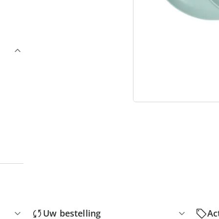
3
“
Uw bestelling
Ac