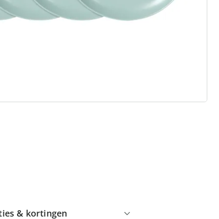
 redenen voor
Huis & Comfort”
Gratis kopen op rekening
Gratis retour
Geen minimaal bestelbedrag
ties & kortingen