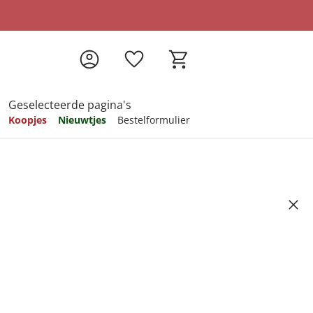
Geselecteerde pagina's
Koopjes
Nieuwtjes
Bestelformulier
pireren
pireren
pireren
pireren
pireren
c”, 4 stuks mint
Artikelnummer 6703399
ndkosten