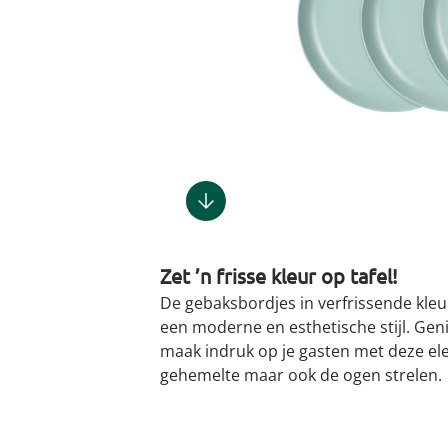
Gootsteenm
Douchekop
Sieraden &
Dierenbenodigdheden
Fitnessapparaten
Dierenbenodigdheden
Klokken & wekkers
Herenaccessoires
Keukenapparaten
Geschenken voor de
Gootsteeno
Doucherek
Tassen
gootsteenr
Grafdecoratie
Gezondheidsartikelen
kinderen
Huishoudelijke hulpen
Meubilair
Herenkleding
Geniale ba
Keukeninrichting
Keukenrein
Geniale tuinartikelen
Incontinentieartikelen
Geschenken voor de man
Klussen
Verlichting & lampen
Herenondergoed
Toiletacces
Keukentextiel
Theedoeke
Plantenaccessoires
Lichaamsverzorgingsproducten
Geschenken voor de
Meer ontdekken
Meer ontdekken
Meer ontdekken
Meer ontd
vrouw
Meer ontdekken
Meer ontdekken
Meer ontdekken
Meer ontdekken
Zet ’n frisse kleur op tafel!
De gebaksbordjes in verfrissende kleur
een moderne en esthetische stijl. Genie
maak indruk op je gasten met deze ele
gehemelte maar ook de ogen strelen.