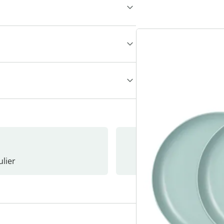
lier
Nieuwsb