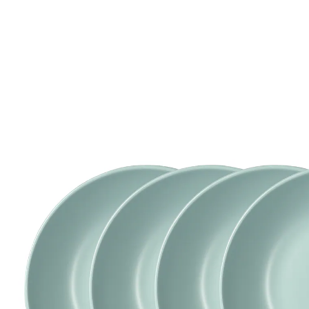
Adviesprijs € 24,99
€ 12,89
incl. btw en plus
Verzendkosten
Variant
mint
In het Winkelmandje
Leverbaar binnen 4-5 werkdagen
Zet ’n frisse kleur op tafel!
De soepborden in twee verfrissende kleuren zijn een
blikvanger op elke gedekte tafel. Met hun moderne en