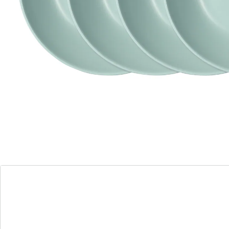
esthetische stijl zorgen ze niet alleen voor een
aantrekkelijke presentatie, maar vormen ze ook de
perfecte basis voor heerlijke soepen en stoofschotels.
Details
Opmerkingen & producent
Beoordelingen
Bestelformulier