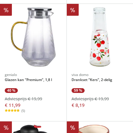
%
%
genialo
viva domo
Glazen kan “Premium”, 1,8 l
Drankset “Kers”, 2-delig
40 %
59 %
Adviesprijs € 19,99
Adviesprijs € 19,99
€ 11,99
€ 8,19
(5)
%
%