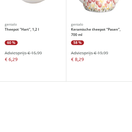
genialo
genialo
Theepot "Hart", 1,2 l
Keramische theepot “Pasen”,
700 ml
60 %
58 %
Adviesprijs € 15,99
Adviesprijs € 19,99
€ 6,29
€ 8,29