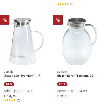
(1)
%
%
genialo
genialo
Glazen kan “Premium”, 1,7 l
Glazen karaf ‘Premium’, 2,3 l
10 %
20 %
Adviesprijs € 15,99
Adviesprijs € 24,99
€ 14,39
€ 19,99
(3)