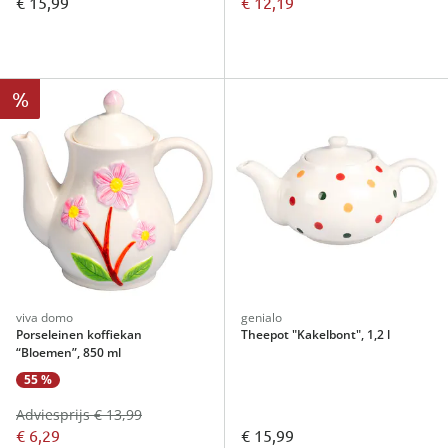
€ 15,99
€ 12,19
%
viva domo
genialo
Porseleinen koffiekan
Theepot "Kakelbont", 1,2 l
“Bloemen”, 850 ml
55 %
Adviesprijs € 13,99
€ 6,29
€ 15,99