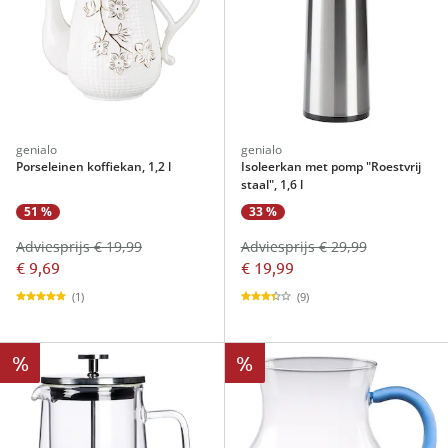
genialo
genialo
Porseleinen koffiekan, 1,2 l
Isoleerkan met pomp "Roestvrij
staal", 1,6 l
51 %
33 %
Adviesprijs € 19,99
Adviesprijs € 29,99
€ 9,69
€ 19,99
(1)
(9)
%
%