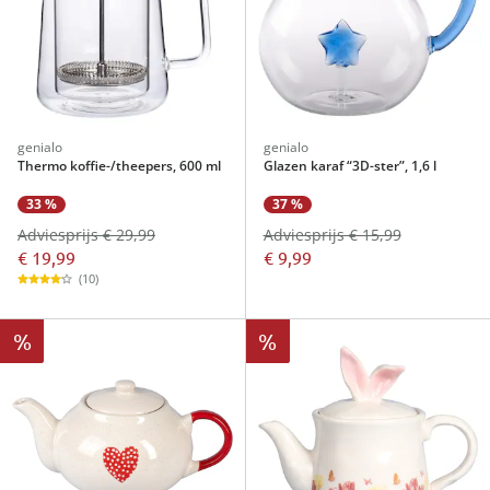
genialo
genialo
Thermo koffie-/theepers, 600 ml
Glazen karaf “3D-ster”, 1,6 l
33 %
37 %
Adviesprijs € 29,99
Adviesprijs € 15,99
€ 19,99
€ 9,99
(10)
%
%