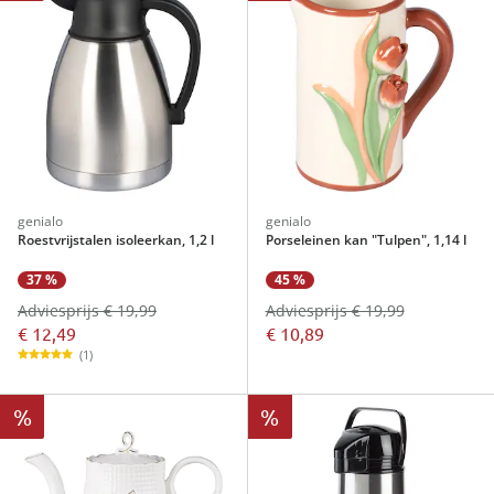
genialo
genialo
Roestvrijstalen isoleerkan, 1,2 l
Porseleinen kan "Tulpen", 1,14 l
37 %
45 %
Adviesprijs € 19,99
Adviesprijs € 19,99
€ 12,49
€ 10,89
(1)
%
%