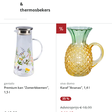
&
thermosbekers
%
genialo
viva domo
Premium kan “Zomerbloemen”,
Karaf “Ananas”, 1,4 l
1,5 l
35 %
Adviesprijs € 18,99