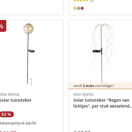
(2)
%
vanaf
2 stuks
voordeliger!
viva domo
viva domo
Solar tuinsteker
Solar tuinsteker “Regen van
lichtjes“, per stuk wisselende
kleuren
52 %
Adviesprijs € 24,99