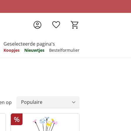
Geselecteerde pagina's
Koopjes
Nieuwtjes
Bestelformulier
pireren
pireren
pireren
pireren
pireren
en op
%