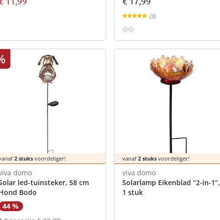
€ 11,99
€ 17,99
(3)
%
vanaf
2 stuks
voordeliger!
vanaf
2 stuks
voordeliger!
viva domo
viva domo
Solar led-tuinsteker, 58 cm
Solarlamp Eikenblad “2-in-1“,
Hond Bodo
1 stuk
44 %