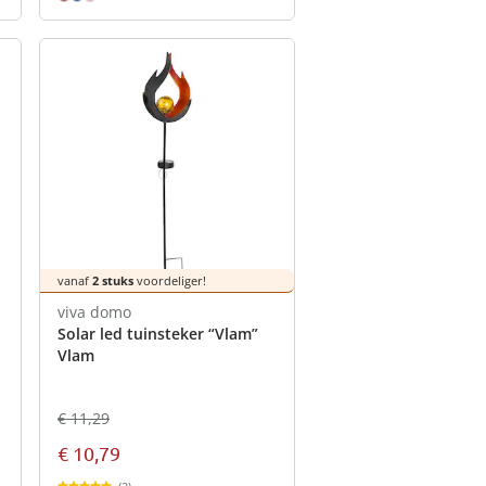
vanaf
2 stuks
voordeliger!
viva domo
Solar led tuinsteker “Vlam”
Vlam
€ 11,29
€ 10,79