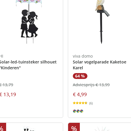
atjes
pen & handdouches
 Horloges
Geniale
Voorjaars
Decoratiev
Tuindecora
Schoenent
rganizers &
jes
kookaccess
nu ontdek
jetzt entde
nu ontdek
nu ontdek
ekjes
nu ontdek
dhulpmiddelen
iging
soires
n
ekken
HI
viva domo
Solar-led-tuinsteker silhouet
Solar vogelparade Kaketoe
"Kinderen"
Karel
64 %
€ 13,79
Adviesprijs € 13,99
€ 13,19
€ 4,99
(6)
%
%