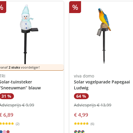
%
%
vanaf
2 stuks
voordeliger!
TRI
viva domo
Solar-tuinsteker
Solar vogelparade Papegaai
“Sneeuwman” blauw
Ludwig
31 %
64 %
Adviesprijs € 9,99
Adviesprijs € 13,99
€ 6,89
€ 4,99
(2)
(6)