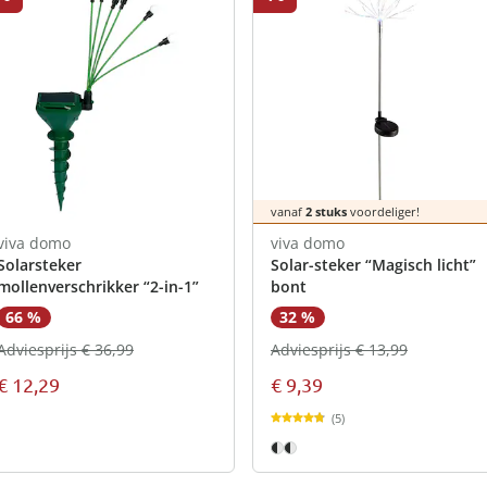
vanaf
2 stuks
voordeliger!
viva domo
viva domo
Solarsteker
Solar-steker “Magisch licht”
mollenverschrikker “2-in-1”
bont
66 %
32 %
Adviesprijs € 36,99
Adviesprijs € 13,99
€ 12,29
€ 9,39
(5)