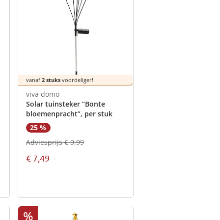
schoonmaak
e artikelen
tie
rends
Opberghulpen
viva domo -
Tuinartikelen
Seizoenswisseling
oires
ken
cken
ken
ken
nu ontdekken
Woontextiel
nu ontdekken
nu ontdekken
ken
nu ontdekken
vanaf
2 stuks
voordeliger!
viva domo
Solar tuinsteker “Bonte
bloemenpracht”, per stuk
25 %
Adviesprijs € 9,99
€ 7,49
%