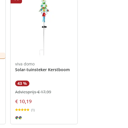
viva domo
Solar-tuinsteker Kerstboom
43 %
Adviesprijs € 17,99
€ 10,19
(1)