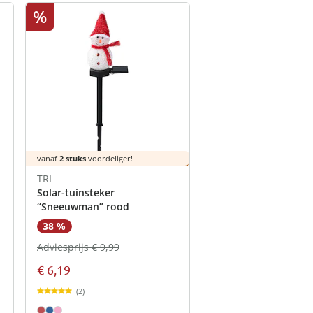
%
vanaf
2 stuks
voordeliger!
TRI
Solar-tuinsteker
“Sneeuwman” rood
38 %
Adviesprijs € 9,99
€ 6,19
(2)