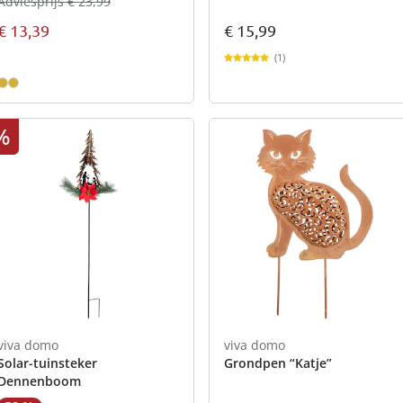
Adviesprijs € 23,99
€ 15,99
€ 13,39
(1)
%
viva domo
viva domo
Solar-tuinsteker
Grondpen “Katje”
Dennenboom