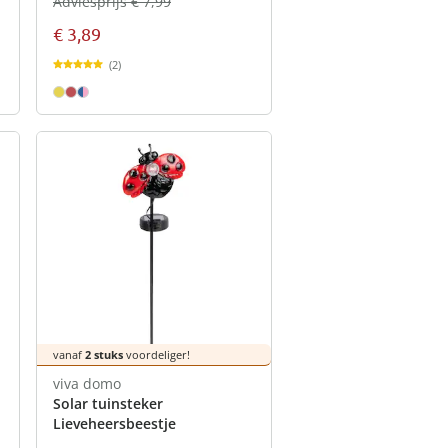
Adviesprijs € 7,99
€ 3,89
(2)
vanaf
2 stuks
voordeliger!
viva domo
Solar tuinsteker
Lieveheersbeestje