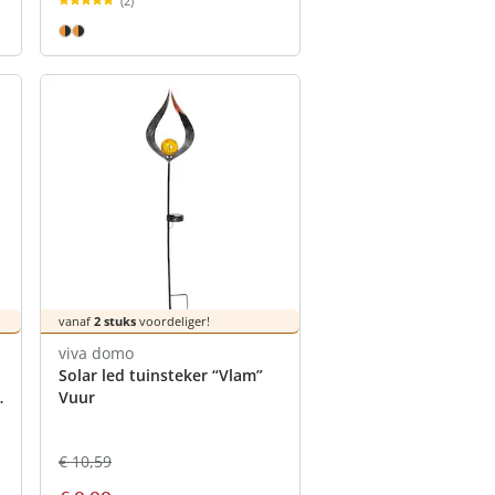
(2)
vanaf
2 stuks
voordeliger!
viva domo
Solar led tuinsteker “Vlam”
Vuur
€ 10,59