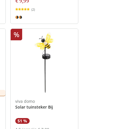
€ 9,99
(2)
%
viva domo
Solar tuinsteker Bij
51 %