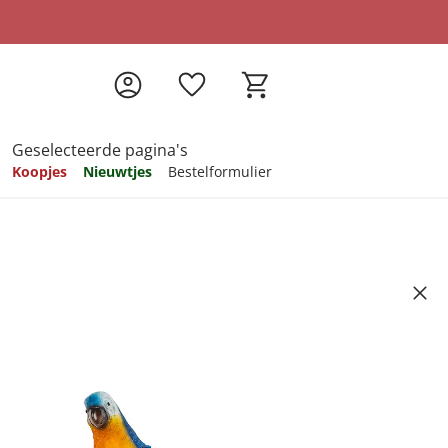
Geselecteerde pagina's
Koopjes
Nieuwtjes
Bestelformulier
pireren
pireren
pireren
pireren
pireren
e Papegaai Ludwig
Artikelnummer 6454674
ndkosten