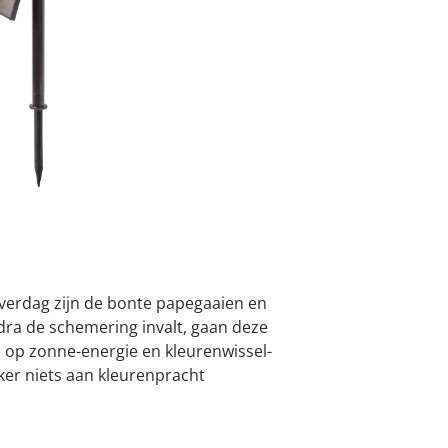
atjes
pen & handdouches
 Horloges
Variant
Papegaai Lu
Geniale
Voorjaars
Decoratiev
Tuindecora
Schoenent
rganizers &
jes
kookaccess
nu ontdek
jetzt entde
nu ontdek
nu ontdek
ekjes
nu ontdek
dhulpmiddelen
iging
soires
n
ekken
I
Leverbaar binnen 
 Overdag zijn de bonte papegaaien en
odra de schemering invalt, gaan deze
s op zonne-energie en kleurenwissel-
nker niets aan kleurenpracht