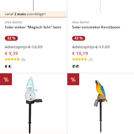
vanaf
2 stuks
voordeliger!
viva domo
viva domo
Solar-steker “Magisch licht” bont
Solar-tuinsteker Kerstboom
32 %
43 %
Adviesprijs € 13,99
Adviesprijs € 17,99
€ 9,39
€ 10,19
(5)
(1)
%
%