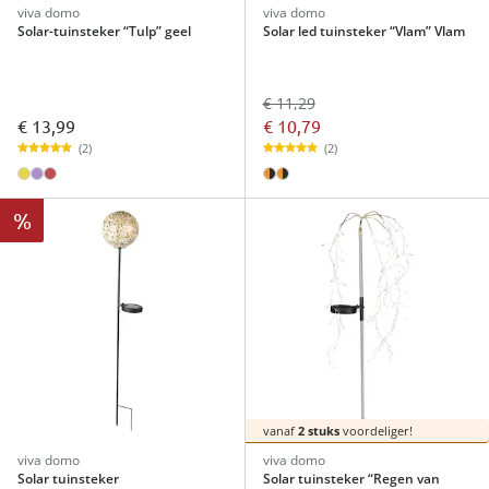
viva domo
viva domo
Solar-tuinsteker “Tulp” geel
Solar led tuinsteker “Vlam” Vlam
€ 11,29
€ 13,99
€ 10,79
(2)
(2)
%
vanaf
2 stuks
voordeliger!
viva domo
viva domo
Solar tuinsteker
Solar tuinsteker “Regen van