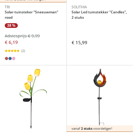
TRI
SOLITHIA
Solar-tuinsteker “Sneeuwman”
Solar Led tuinstekker "Candles",
rood
2 stuks
38 %
Adviesprijs € 9,99
€ 6,19
€ 15,99
(2)
vanaf
2 stuks
voordeliger!