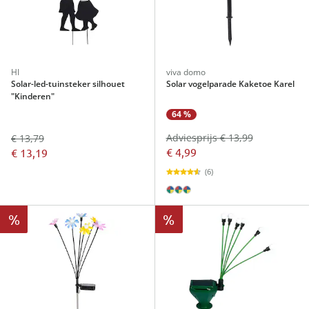
HI
viva domo
Solar-led-tuinsteker silhouet
Solar vogelparade Kaketoe Karel
"Kinderen"
64 %
Adviesprijs € 13,99
€ 13,79
€ 4,99
€ 13,19
(6)
%
%