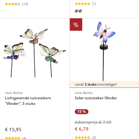
(1)
(19)
%
vanaf
2 stuks
voordeliger!
viva domo
viva domo
Lichtgevende tuinstekers
Solar tuinsteker Vlinder
"Vlinder", 3 stuks
15 %
Adviesprijs € 7,99
€ 6,79
€ 15,95
(2)
(4)