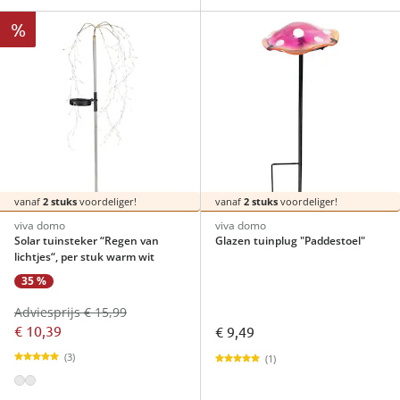
%
vanaf
2 stuks
voordeliger!
vanaf
2 stuks
voordeliger!
viva domo
viva domo
Solar tuinsteker “Regen van
Glazen tuinplug "Paddestoel"
lichtjes“, per stuk warm wit
35 %
Adviesprijs € 15,99
€ 10,39
€ 9,49
(3)
(1)