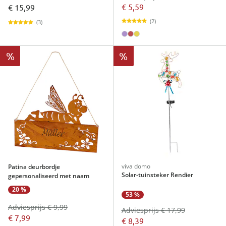
€ 5,59
€ 15,99
(2)
(3)
%
%
viva domo
Patina deurbordje
Solar-tuinsteker Rendier
gepersonaliseerd met naam
20 %
53 %
Adviesprijs € 9,99
Adviesprijs € 17,99
€ 7,99
€ 8,39