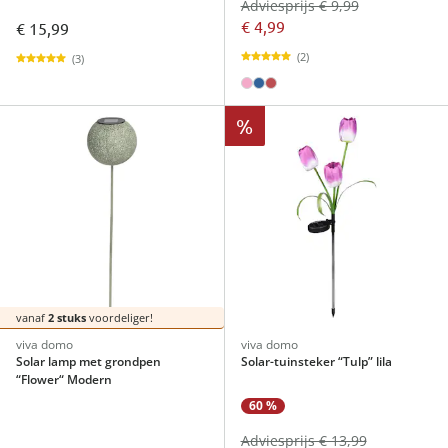
Adviesprijs € 9,99
€ 4,99
€ 15,99
(2)
(3)
%
vanaf
2 stuks
voordeliger!
viva domo
viva domo
Solar lamp met grondpen
Solar-tuinsteker “Tulp” lila
“Flower“ Modern
60 %
Adviesprijs € 13,99