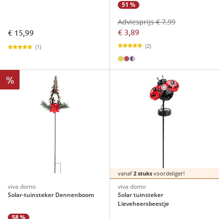
51 %
Adviesprijs € 7,99
€ 3,89
€ 15,99
(2)
(1)
%
vanaf
2 stuks
voordeliger!
viva domo
viva domo
Solar-tuinsteker Dennenboom
Solar tuinsteker
Lieveheersbeestje
58 %