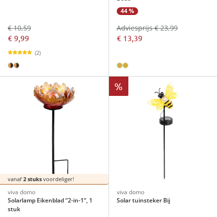
44 %
€ 10,59
Adviesprijs € 23,99
€ 9,99
€ 13,39
(2)
%
vanaf
2 stuks
voordeliger!
viva domo
viva domo
Solarlamp Eikenblad “2-in-1“, 1
Solar tuinsteker Bij
stuk