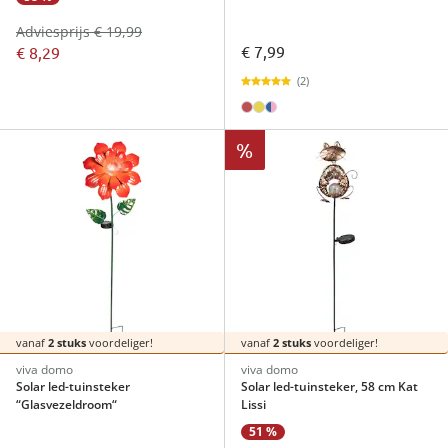
Adviesprijs € 19,99
€ 7,99
€ 8,29
(2)
%
vanaf
2 stuks
voordeliger!
vanaf
2 stuks
voordeliger!
viva domo
viva domo
Solar led-tuinsteker
Solar led-tuinsteker, 58 cm Kat
“Glasvezeldroom“
Lissi
51 %