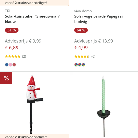
vanaf
2 stuks
voordeliger!
TRI
viva domo
Solar-tuinsteker “Sneeuwman”
Solar vogelparade Papegaai
blauw
Ludwig
31 %
64 %
Adviesprijs € 9,99
Adviesprijs € 13,99
€ 6,89
€ 4,99
(2)
(6)
%
vanaf
2 stuks
voordeliger!