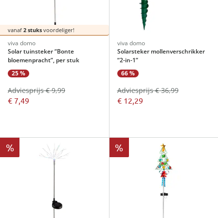
vanaf
2 stuks
voordeliger!
viva domo
viva domo
Solar tuinsteker “Bonte
Solarsteker mollenverschrikker
bloemenpracht”, per stuk
“2-in-1”
25 %
66 %
Adviesprijs € 9,99
Adviesprijs € 36,99
€ 7,49
€ 12,29
%
%