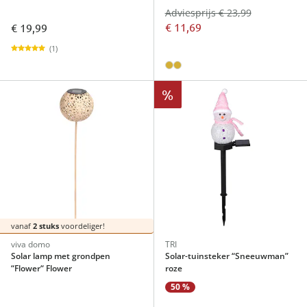
Adviesprijs € 23,99
€ 11,69
€ 19,99
(1)
%
vanaf
2 stuks
voordeliger!
viva domo
TRI
Solar lamp met grondpen
Solar-tuinsteker “Sneeuwman”
“Flower“ Flower
roze
50 %