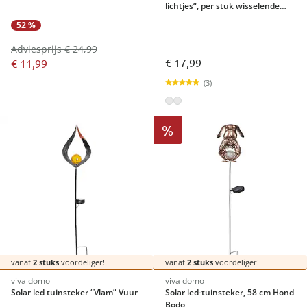
lichtjes“, per stuk wisselende
kleuren
52 %
Adviesprijs € 24,99
€ 17,99
€ 11,99
(3)
%
vanaf
2 stuks
voordeliger!
vanaf
2 stuks
voordeliger!
viva domo
viva domo
Solar led tuinsteker “Vlam” Vuur
Solar led-tuinsteker, 58 cm Hond
Bodo