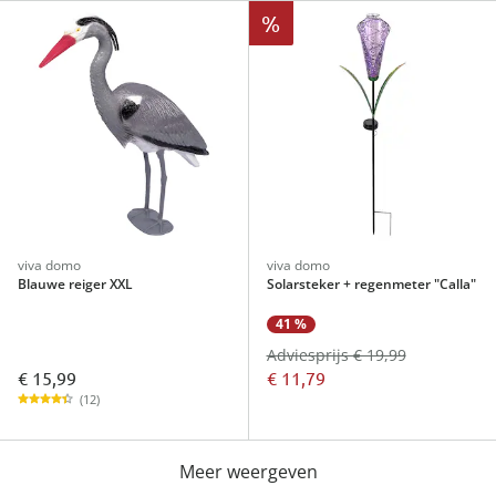
%
viva domo
viva domo
Blauwe reiger XXL
Solarsteker + regenmeter "Calla"
41 %
Adviesprijs € 19,99
€ 15,99
€ 11,79
(12)
Meer weergeven