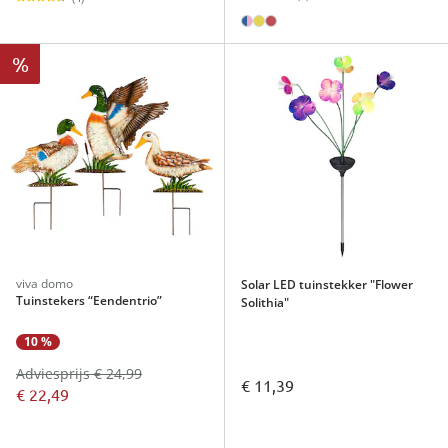
%
viva domo
Solar LED tuinstekker "Flower
Tuinstekers “Eendentrio”
Solithia"
10 %
Adviesprijs € 24,99
€ 11,39
€ 22,49