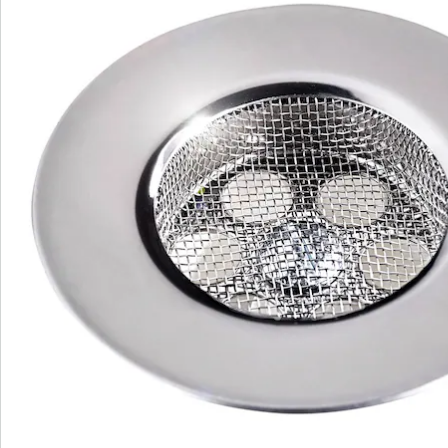
We zijn er voor u
Servicehotline
3 redenen voor
“Huis & Comfort”
Gratis kopen op rekening