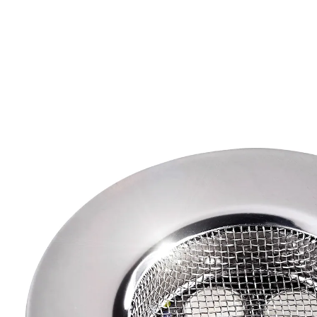
€ 4,99
incl. btw en plus
Verzendkosten
In het Winkelmandje
Leverbaar binnen 4-5 werkdagen
Afvloeiing beschermen!
Dit zeefje vangt haren en ander vuil op, voordat er
schade aan uw afvoer wordt aangericht. Tja, zo kán de
afvoer niet eens verstopt raken!
Details