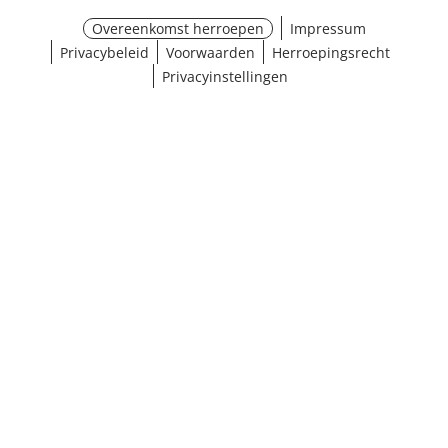
Overeenkomst herroepen
Impressum
Privacybeleid
Voorwaarden
Herroepingsrecht
Privacyinstellingen
¹ Klik hier voor de inwisselvoorwaarden
Sluiten