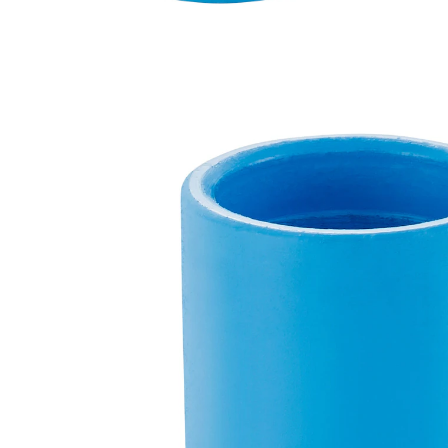
€ 4,99
incl. btw en plus
Verzendkosten
In het Winkelmandje
Leverbaar binnen 4-5 werkdagen
Dit kapje wil ik hebben!
met bijzonder vaste vulling
Schuif het met ontkalker gevulde kapje gewoon over de
kraan. Laten inwerken en het zeefje is ontkalkt. Er komt