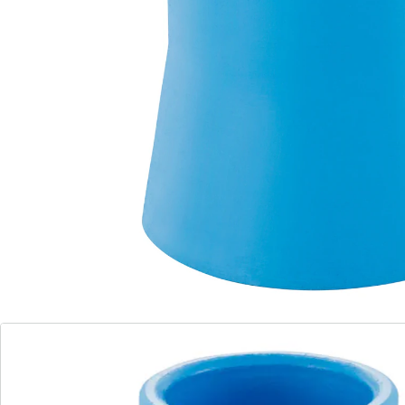
weer een sterke waterstraal uit de kraan. Ontkalker
niet meegeleverd.
Materiaal: kunststof
Details
Opmerkingen & producent
Beoordelingen