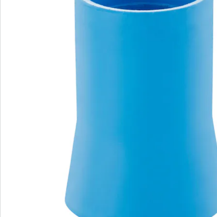
Bestelformulier
Nieuwsbrief aanmelden
We zijn er voor u
Servicehotline