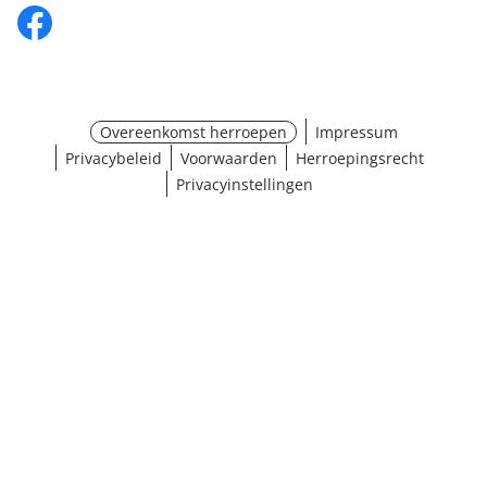
Overeenkomst herroepen
Impressum
Privacybeleid
Voorwaarden
Herroepingsrecht
Privacyinstellingen
¹ Klik hier voor de inwisselvoorwaarden