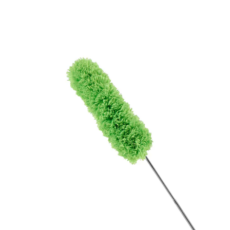
€ 6,49
incl. btw en plus
Verzendkosten
In het Winkelmandje
Leverbaar binnen 4-5 werkdagen
Waar het stof zich ook verstopt heeft – het is
meteen weg!
uitschuifbaar van 40 – 87 cm
buigzame kop – voor in de hoekjes
Met dit, tot op meer dan het dubbele van zijn lengte
uitschuifbare hulpje met buigzame kop komt u in de
meest uiterste hoekjes en kiertjes.