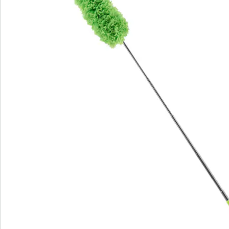
Nieuwsbrief aanmelden
We zijn er voor u
Servicehotline