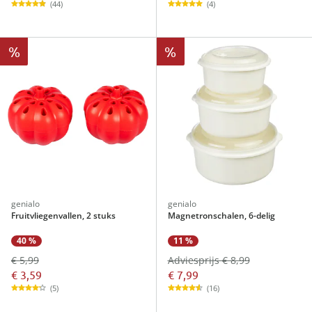
(44)
(4)
%
%
genialo
genialo
Fruitvliegenvallen, 2 stuks
Magnetronschalen, 6-delig
40 %
11 %
€ 5,99
Adviesprijs € 8,99
€ 3,59
€ 7,99
(5)
(16)