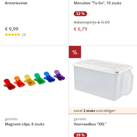
Antivriesmat
Menubox “To Go”, 10 stuks
32 %
Adviesprijs € 9,99
€ 9,99
€ 6,79
(3)
%
vanaf
2 stuks
voordeliger!
genialo
genialo
Magneet-clips, 6 stuks
Voorraadbus “XXL”
39 %