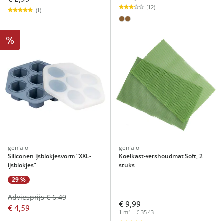
(12)
(1)
%
genialo
genialo
Siliconen ijsblokjesvorm “XXL-
Koelkast-vershoudmat Soft, 2
ijsblokjes”
stuks
29 %
Adviesprijs € 6,49
€ 9,99
€ 4,59
1 m² = € 35,43