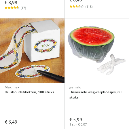
€ 8,99
(118)
(17)
Maximex
genialo
Huishoudetiketten, 100 stuks
Universele wegwerphoesjes, 80
stuks
€ 5,99
€ 6,49
1 st = € 0,07