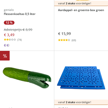
vanaf
2 stuks
voordeliger!
genialo
Aardappel- en groente-box groen
Flessenkoeltas 0,5 liter
12 %
Adviesprijs € 3,99
€ 15,99
€ 3,49
(74)
(69)
%
vanaf
2 stuks
voordeliger!