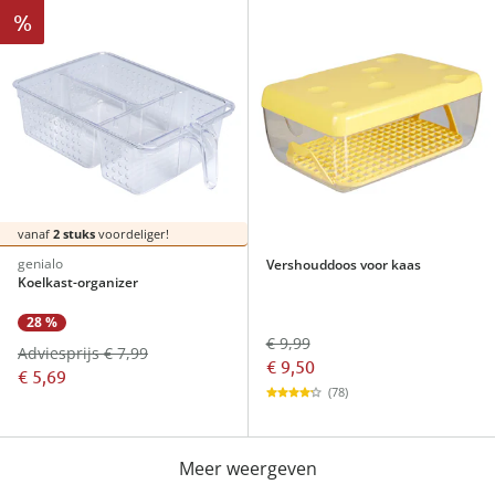
%
vanaf
2 stuks
voordeliger!
genialo
Vershouddoos voor kaas
Koelkast-organizer
28 %
€ 9,99
Adviesprijs € 7,99
€ 9,50
€ 5,69
(78)
Meer weergeven