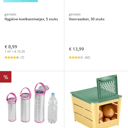
genialo
genialo
Hygiëne-koelkastmatjes, 5 stuks
Voorraadset, 30 stuks
€ 8,99
€ 13,99
1 m² = € 15,35
(42)
(7)
%