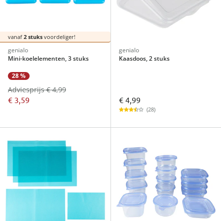
vanaf
2 stuks
voordeliger!
genialo
genialo
Mini-koelelementen, 3 stuks
Kaasdoos, 2 stuks
28 %
Adviesprijs € 4,99
€ 4,99
€ 3,59
(28)