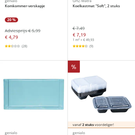
genialo
GHZ-Matra
Komkommer-verskapje
Koelkastmat "Soft", 2 stuks
20 %
€ 7,49
Adviesprijs € 5,99
€ 7,19
€ 4,79
1 m² = € 49,93
(28)
(9)
%
vanaf
2 stuks
voordeliger!
genialo
genialo