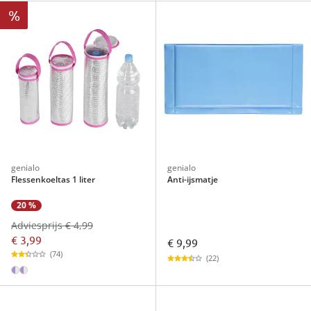
%
genialo
genialo
Flessenkoeltas 1 liter
Anti-ijsmatje
20 %
Adviesprijs € 4,99
€ 3,99
€ 9,99
(74)
(22)