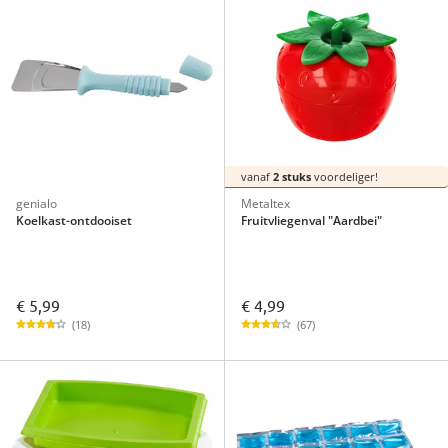
vanaf
2 stuks
voordeliger!
genialo
Metaltex
Koelkast-ontdooiset
Fruitvliegenval "Aardbei"
€ 5,99
€ 4,99
(18)
(67)