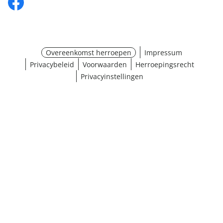
Overeenkomst herroepen
Impressum
Privacybeleid
Voorwaarden
Herroepingsrecht
Privacyinstellingen
¹ Klik hier voor de inwisselvoorwaarden
Sluiten