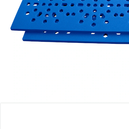
We hebben een alternatief voor dit artikel gevonden
dat misschien interessant voor u is:
genialo
Anti-ijsmatje
(22)
Eenheidsprijs:
€ 9,99
Een multitalent – voor koelkast & co.!
In de diepvries vertraagt deze mat het aanvriezen en
de vorming van ijs. In de koelkast, in de fruitschaal en
in vershouddozen voorkomt hij condensatie en
bevordert het uitwasemen – zo blijven de vruchten
vers. Op maat te knippen.