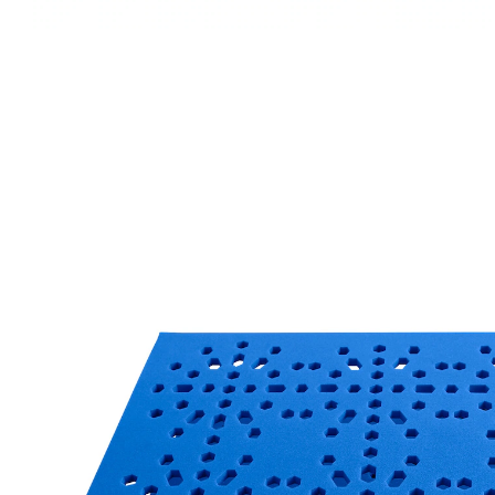
€ 7,49
€ 7,19
1 m² = € 49,93
incl. btw en plus
Verzendkosten
€ 6,29
slechts
vanaf
2
stuks
1
In het Winkelmandje
Leverbaar binnen 4-5 werkdagen
Alternatief product