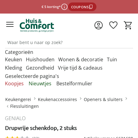
€ 5 korting*
COUPON5
Categorieën
*Voorwaarden
Keuken
Huishouden
Wonen & decoratie
Tuin
Kleding
Gezondheid
Vrije tijd & cadeaus
Geselecteerde pagina's
Sluiten
Ontdek onze categorieën
Ontdek onze categorieën
Ontdek onze categorieën
Ontdek onze categorieën
O
O
O
O
Koopjes
Nieuwtjes
Bestelformulier
m
m
m
m
Ontdek onze categorieën
Ontdek onze categorieën
Ontdek onze categorieën
O
O
Afdruiprekjes & afdruipmatten
Bestrijdingsmiddelen binnen
Accessoires voor de badkamer
Barbecues
Afwassen &
Anti-insectproducten
Badkameraccessoires
Barbecues &
m
m
Keukengerei
Keukenaccessoires
Openers & sluiters
schoonmaken
accessoires
Mutsen & hoeden
Desinfectiemiddelen
Damesaccessoires
Bescherming tegen
Cadeaubons
Flessluitingen
Afvoerzeefjes & -stoppen
Horren
Badhulpmiddelen
Barbecue-accessoires
Auto-accessoires
Bewaren & opbergen
infectie
Bakbenodigdheden
Bestrijdingsmiddelen tuin
Paraplu's
Mondkapjes
Dameskleding
Cadeaus per thema
GENIALO
Afwasborstels & sponzen
Insectenvallen
Badmeubels
Bewaren & opbergen
Decoratie
Dagelijkse
Kies de onlinewinkel
Portemonnees
Drupvrije schenkdop, 2 stuks
Bestek
Bloembakken &
hulpmiddelen
Damesschoenen
Cadeauverpakkingen
Afwasteilen
Badkamertextiel
bloempotten
Binnenklimaat
Kantoor