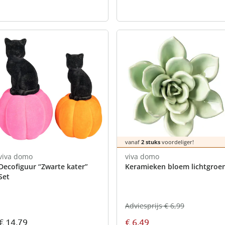
vanaf
2 stuks
voordeliger!
viva domo
viva domo
Decofiguur “Zwarte kater”
Keramieken bloem lichtgro
Set
Adviesprijs € 6,99
€ 14,79
€ 6,49