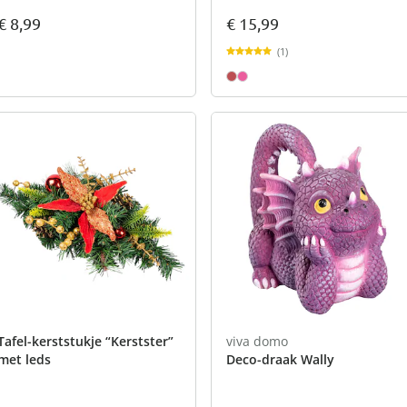
€ 8,99
€ 15,99
(1)
Tafel-kerststukje “Kerstster”
viva domo
met leds
Deco-draak Wally