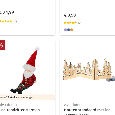
€ 24,99
€ 9,99
(1)
(2)
%
vanaf
2 stuks
voordeliger!
viva domo
viva domo
Led-randzitter Herman
Houten standaard met led
“opvouwbaar”