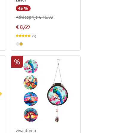
45 %
Adviesprijs € 15,99
€ 8,69
(5)
%
viva domo