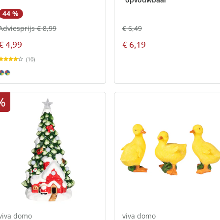
44 %
€ 6,49
Adviesprijs € 8,99
€ 6,19
€ 4,99
(10)
%
viva domo
viva domo