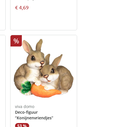
€ 4,69
%
viva domo
Deco-figuur
“Konijnenvriendjes”
53 %