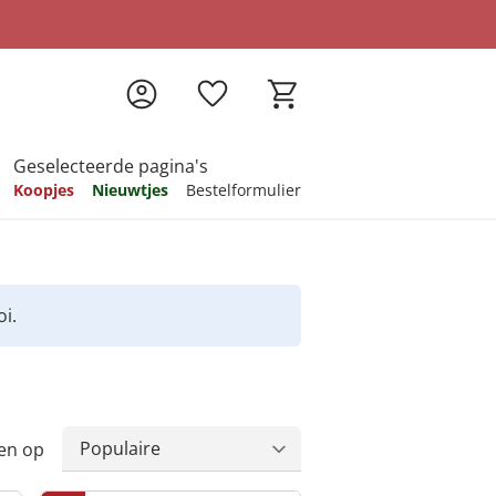
Geselecteerde pagina's
Koopjes
Nieuwtjes
Bestelformulier
pireren
pireren
pireren
pireren
pireren
i.
en op