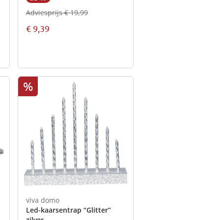
Adviesprijs € 19,99
€ 9,39
%
viva domo
Led-kaarsentrap “Glitter”
zilver