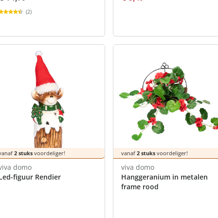
(2)
vanaf
2 stuks
voordeliger!
vanaf
2 stuks
voordeliger!
viva domo
viva domo
Led-figuur Rendier
Hanggeranium in metalen
frame rood