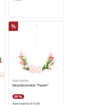
%
viva domo
Deurdecoratie “Pasen”
50 %
Adviesprijs € 9,49