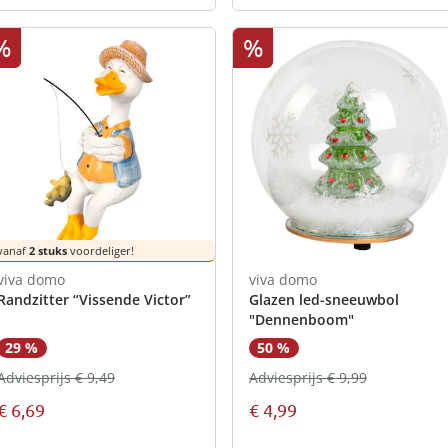
%
%
vanaf
2 stuks
voordeliger!
viva domo
viva domo
Randzitter “Vissende Victor”
Glazen led-sneeuwbol
"Dennenboom"
29 %
50 %
Adviesprijs € 9,49
Adviesprijs € 9,99
€ 6,69
€ 4,99