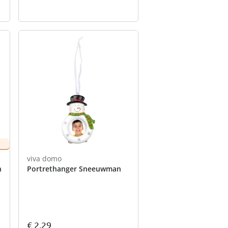
viva domo
en
Portrethanger Sneeuwman
€ 2,29