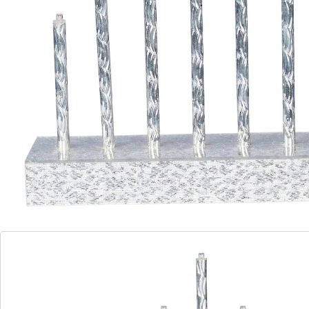
zorg voor een feestelijke sfeer: deze betoverende
kaarsentrap combineert elegantie met moderne
technologie. De geïntegreerde led-lichtjes zorgen voor
een veilige verlichting, zonder dat u zich zorgen hoeft
te maken over kaarsvetdruppels of een open vlam.
Informatie over de batterijen:
De batterijen worden niet bijgeleverd. Bestel deze
a.u.b. apart. (AA Mignon x 3)
Details
Opmerkingen & producent
Beoordelingen