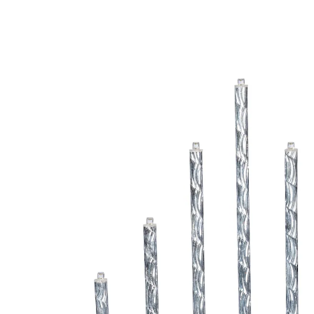
€ 15,99
incl. btw en plus
Verzendkosten
Variant
zilver
In het Winkelmandje
Leverbaar binnen 4-5 werkdagen
Kaarslicht, een gedicht!
Dompel uw huis in een fonkelende zee van licht en