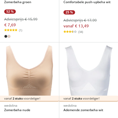
Zomerbeha groen
Comfortabele push-upbeha wit
52 %
25 %
Adviesprijs € 15,99
Adviesprijs € 17,99
€ 7,69
vanaf
€ 13,49
(1)
(34)
vanaf
2 stuks
voordeliger!
vanaf
2 stuks
voordeliger!
wedolina
wedolina
Zomerbeha nude
Ademende zomerbeha wit