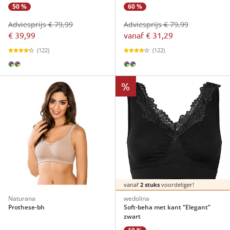
50 %
60 %
Adviesprijs € 79,99
Adviesprijs € 79,99
€ 39,99
vanaf
€ 31,29
(122)
(122)
%
vanaf
2 stuks
voordeliger!
Naturana
wedolina
Prothese-bh
Soft-beha met kant “Elegant”
zwart