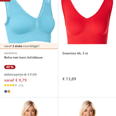
vanaf
2 stuks
voordeliger!
wedolina
Smarttex bh, 3 st
Beha met kant lichtblauw
45 %
Adviesprijs € 17,99
€ 13,89
vanaf
€ 9,79
(13)