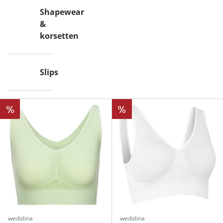
Shapewear
&
korsetten
Slips
%
%
wedolina
wedolina