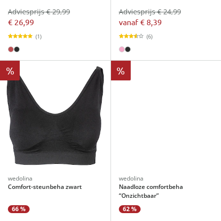
Adviesprijs € 29,99
Adviesprijs € 24,99
€ 26,99
vanaf
€ 8,39
(1)
(6)
%
%
wedolina
wedolina
Comfort-steunbeha zwart
Naadloze comfortbeha
“Onzichtbaar”
66 %
62 %