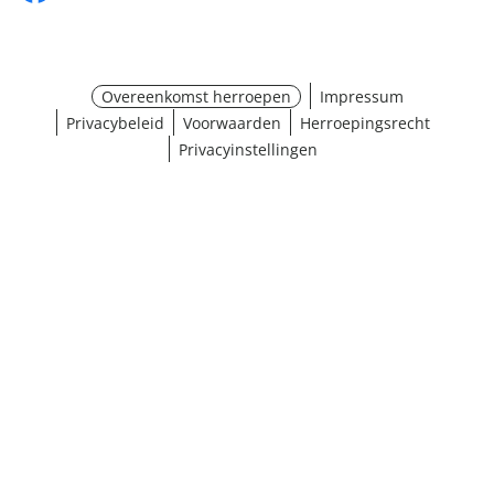
Overeenkomst herroepen
Impressum
Privacybeleid
Voorwaarden
Herroepingsrecht
Privacyinstellingen
¹ Klik hier voor de inwisselvoorwaarden
Sluiten
Resultaten weergeven (36)