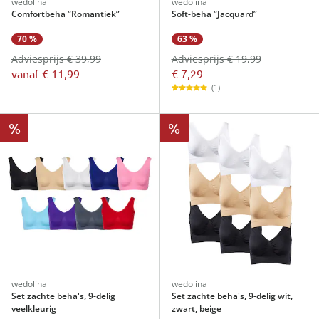
wedolina
wedolina
Comfortbeha “Romantiek”
Soft-beha “Jacquard”
63 %
70 %
Adviesprijs € 19,99
Adviesprijs € 39,99
€ 7,29
vanaf
€ 11,99
(1)
%
%
wedolina
wedolina
Set zachte beha's, 9-delig
Set zachte beha's, 9-delig wit,
veelkleurig
zwart, beige