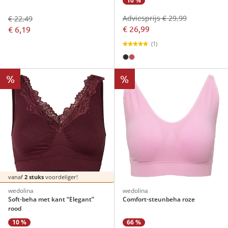
10 %
Adviesprijs € 29,99
€ 22,49
€ 26,99
€ 6,19
(1)
%
%
vanaf
2 stuks
voordeliger!
wedolina
wedolina
Soft-beha met kant “Elegant”
Comfort-steunbeha roze
rood
10 %
66 %