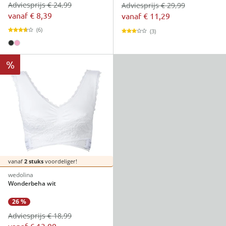
Adviesprijs € 24,99
Adviesprijs € 29,99
vanaf
€ 8,39
vanaf
€ 11,29
(6)
(3)
%
vanaf
2 stuks
voordeliger!
wedolina
Wonderbeha wit
26 %
Adviesprijs € 18,99
vanaf
€ 13,99