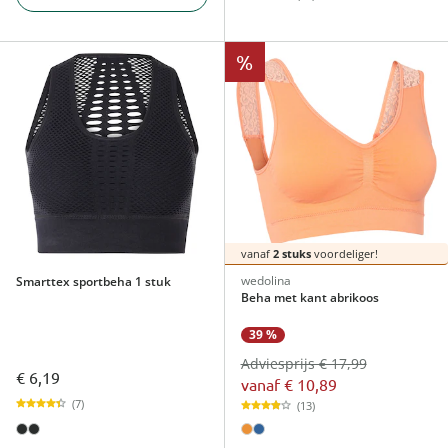
%
vanaf
2 stuks
voordeliger!
wedolina
Smarttex sportbeha 1 stuk
Beha met kant abrikoos
39 %
Adviesprijs € 17,99
€ 6,19
vanaf
€ 10,89
(7)
(13)