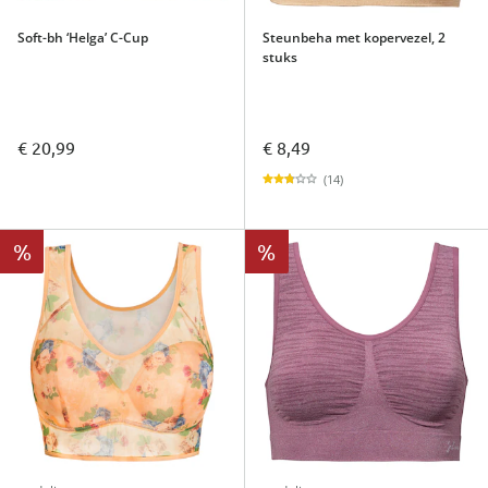
Soft-bh ‘Helga’ C-Cup
Steunbeha met kopervezel, 2
stuks
€ 20,99
€ 8,49
(14)
%
%