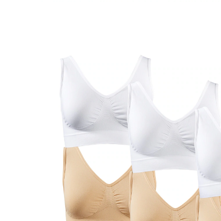
Adviesprijs € 79,99
€ 39,99
incl. btw en plus
Verzendkosten
Variant
wit, zwart, beige
Maat
BH-maat calculator
In het Winkelmandje