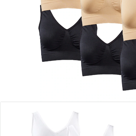
Leverbaar binnen 4-5 werkdagen
Comfortabel als een tweede huid!
Aangenaam brede bandjes + band onder
de buste voor meer bewegingsvrijheid
Sportief model zonder pads &ndash;
elastisch, licht, comfortabel
Verschuift niet en maakt geen lelijke
afdruk in de huid
optimaal ademend
Geen lastige sluiting
Biedt natuurlijke ondersteuning, zonder
extra vulling
Perfect voor tops en strakke shirts
Ontdek met onze 9-delige set zachte beha's hoe