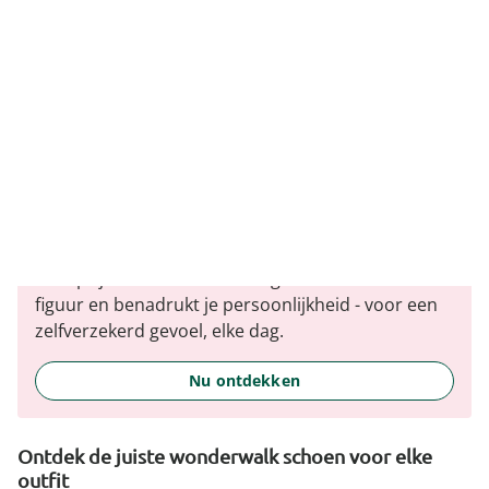
wedolina - Ons nieuwe modemerk
Of het nu gaat om elegante basics of trendy
highlights: wedolina staat voor modieuze
verscheidenheid, comfortabele pasvormen en een
faire prijs-kwaliteitverhouding. Elk stuk flatteert het
figuur en benadrukt je persoonlijkheid - voor een
zelfverzekerd gevoel, elke dag.
Nu ontdekken
Ontdek de juiste wonderwalk schoen voor elke
outfit