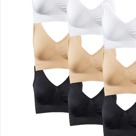
heerlijk een beha kan zitten. Dankzij de speciale
constructie van de voorkant hebben ze een optimaal
ademend vermogen. Doordat de beha's geen sluiting
hebben, zijn ze heel eenvoudig aan en uit te trekken.
Ervaar de luxe van aangenaam brede
schouderbandjes, die niet in uw huid snijden. Deze
beha's verschuiven niet en laten geen lelijke afdrukken
in de huid achter.
Het sportieve model zonder pads heeft een elastische,
lichte en prettige pasvorm. De zachte beha's bieden
een natuurlijke ondersteuning, zonder extra vulling.
Ideaal voor tops en strakke shirts/truitjes – deze
beha's staan altijd goed.
Na het dragen gewoon op de hand wassen of op 30°C
in de wasmachine. Omdat de beha geen beugels en
sluiting heeft, hoeft u hem niet in een wasnetje te
wassen. Na het wassen kunt u de beha gerust in de