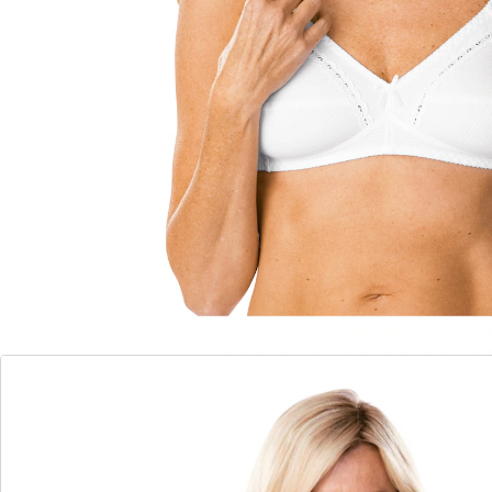
Leverbaar binnen 5 weken
Niet knellende comfortschouderbandjes. Afsluiting
met zachtsluitend elastisch bandje. Driedelige cups
zorgen voor steun, ook bij grote maten. Met stiksel op
het bandje en sierstrikjes aan het decolleté.
Materiaal: katoen
Details
Opmerkingen & producent
Beoordelingen