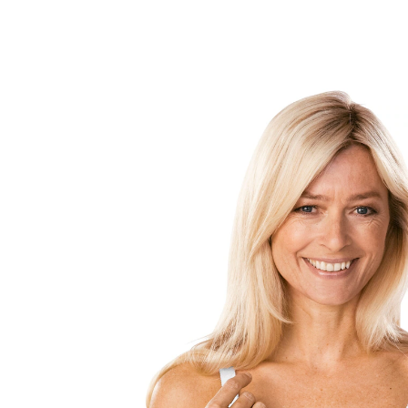
€ 64,99
incl. btw en plus
Verzendkosten
Variant
Maat
BH-maat calculator
In het Winkelmandje