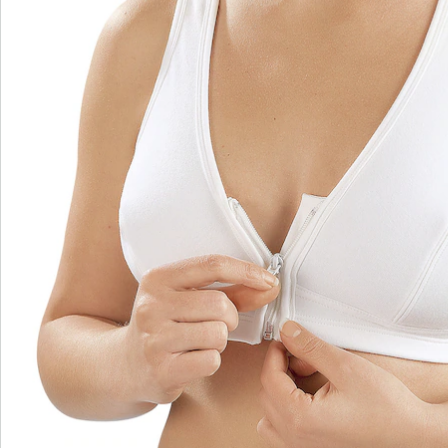
en uittrekken.
De extra brede bandjes van de Medosan-beha zorgen
voor uitstekend draagcomfort. Ze verdelen het gewicht
van de borsten gelijkmatig over de schouders, snijden
niet in de schouders en zorgen zo met name bij
beweging voor voelbare ontlasting. Die ontlastende
werking wordt ondersteund door de racerback. Een
ander pluspunt van deze beha is de brede, elastische
rand onder de buste, die ervoor zorgt dat de beha
goed blijft zitten. Zo wordt voorkomen dat de beha al
te sterk heen en weer schuift en onder de borsten
schuurt. Doordat de beha geen overbodige naden
heeft, is hij niet alleen prettig voor overdag, maar kunt
u hem ook 's nachts dragen. Dankzij het grote
percentage katoen (95 procent) voelt de beha heerlijk
zacht aan en heeft hij een groot ademend vermogen.
Dat maakt hem ook zeer geschikt voor warme dagen.
Het weefsel neemt het vocht op en geeft het meteen