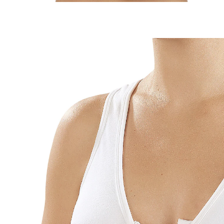
€ 16,99
vanaf
€ 15,99
incl. btw en plus
Verzendkosten
Maat
BH-maat calculator
In het Winkelmandje
Leverbaar binnen 4-5 werkdagen
Zit zo lekker dat je hem het liefst altijd aanhoudt!
Heerlijk zachte beha met praktische rits
aan de voorkant