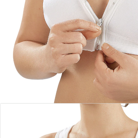
Gemakkelijk aan en uit te trekken
Biedt goede ondersteuning zonder
beugels
Aangenaam elastisch onder de buste
Extra brede, comfortabele bandjes
Ontlastende racerback
Nog nooit was het aan- en uittrekken van een beha zo
eenvoudig als bij deze beha met rits van Medosan. Dat
is te danken aan de handige rits aan de voorkant, die
ervoor zorgt dat je je bij het aan- en uittrekken niet
zoals bij traditionele beha's in allerlei bochten hoeft te
wringen. In plaats daarvan wordt deze heerlijk zachte,
comfortabele beha gewoon over de schouders
getrokken en met een rits aan de voorkant
vastgemaakt. Dat maakt hem de ideale beha voor
mensen met een bewegingsbeperking en voor
iedereen die gewoon wat minder gedoe wil bij het aan-