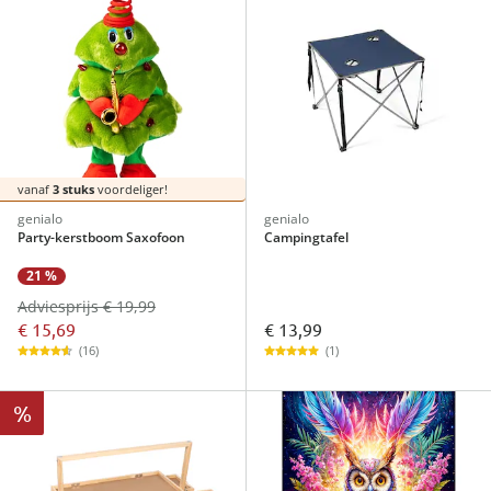
vanaf
3 stuks
voordeliger!
genialo
genialo
Party-kerstboom Saxofoon
Campingtafel
21 %
Adviesprijs € 19,99
€ 15,69
€ 13,99
(16)
(1)
%