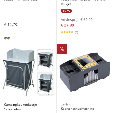
stukjes
60 %
Adviesprijs € 69,99
€ 12,79
€ 27,99
(3)
%
genialo
Campingkeukenkastje
Kaartenschudmachine
'opvouwbaar'