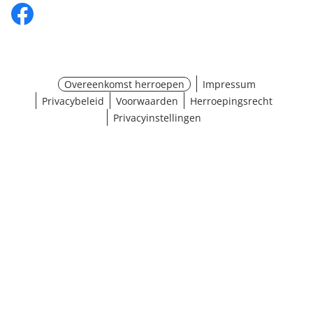
Overeenkomst herroepen
Impressum
Privacybeleid
Voorwaarden
Herroepingsrecht
Privacyinstellingen
¹ Klik hier voor de inwisselvoorwaarden