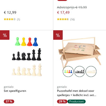
Adviesprijs € 19,99
€ 12,99
€ 17,49
(1)
(16)
%
%
genialo
genialo
Set speelfiguren
Puzzeltafel met deksel voor
spelletjes + ledlicht incl. set
speelfiguren 1500-delig
37 %
29 %
Productset