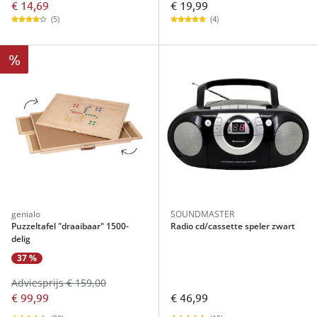
€ 14,69
€ 19,99
(5)
(4)
%
genialo
SOUNDMASTER
Puzzeltafel "draaibaar" 1500-
Radio cd/cassette speler zwart
delig
37 %
Adviesprijs € 159,00
€ 99,99
€ 46,99