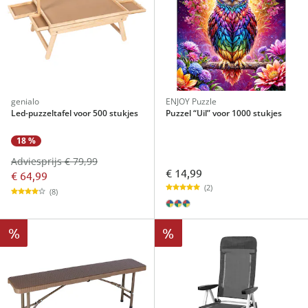
genialo
ENJOY Puzzle
Led-puzzeltafel voor 500 stukjes
Puzzel “Uil” voor 1000 stukjes
18 %
Adviesprijs € 79,99
€ 14,99
€ 64,99
(2)
(8)
%
%