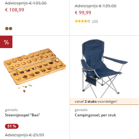
Adviesprijs € 139,00
Adviesprijs € 139,00
€ 108,99
€ 99,99
(20)
%
vanaf
2 stuks
voordeliger!
genialo
genialo
Steentjesspel “Bao”
Campingstoel, per stuk
51 %
Adviesprijs € 29,99