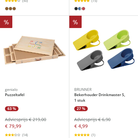
(50)
(15)
%
%
genialo
BRUNNER
Puzzeltafel
Bekerhouder Drinkmaster S,
1 stuk
63 %
27 %
Adviesprijs € 219,00
Adviesprijs € 6,90
€ 79,99
€ 4,99
(14)
(1)