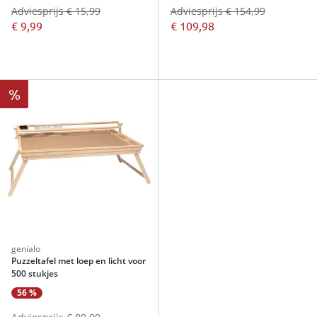
Adviesprijs € 15,99
Adviesprijs € 154,99
€ 9,99
€ 109,98
%
genialo
Puzzeltafel met loep en licht voor
500 stukjes
56 %