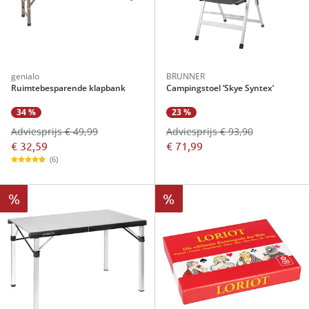
genialo
BRUNNER
Ruimtebesparende klapbank
Campingstoel ‘Skye Syntex’
34 %
23 %
Adviesprijs € 49,99
Adviesprijs € 93,90
€ 32,59
€ 71,99
(6)
%
%