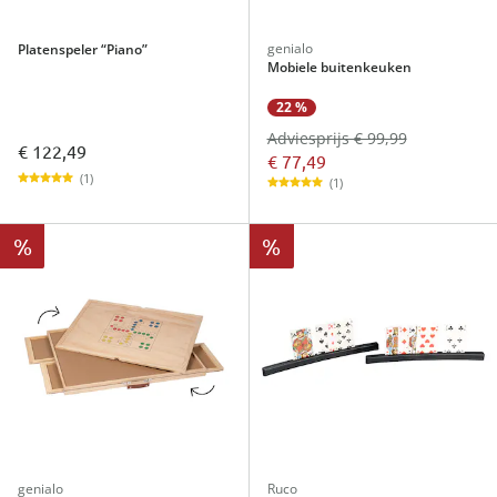
genialo
Platenspeler “Piano”
Mobiele buitenkeuken
22 %
Adviesprijs € 99,99
€ 122,49
€ 77,49
(1)
(1)
%
%
genialo
Ruco