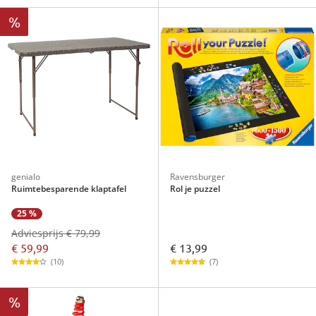
%
genialo
Ravensburger
Ruimtebesparende klaptafel
Rol je puzzel
25 %
Adviesprijs € 79,99
€ 59,99
€ 13,99
(10)
(7)
%