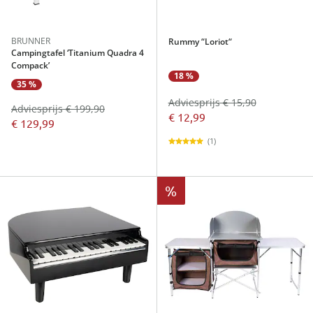
BRUNNER
Rummy “Loriot“
Campingtafel ‘Titanium Quadra 4
Compack’
18 %
35 %
Adviesprijs € 15,90
Adviesprijs € 199,90
€ 12,99
€ 129,99
(1)
%