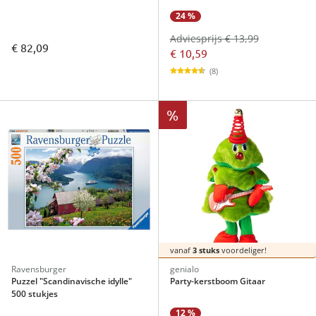
24 %
Adviesprijs € 13,99
€ 82,09
€ 10,59
(8)
%
vanaf
3 stuks
voordeliger!
Ravensburger
genialo
Puzzel "Scandinavische idylle"
Party-kerstboom Gitaar
500 stukjes
12 %