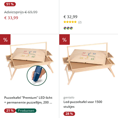
51 %
Adviesprijs € 69,99
€ 32,99
€ 33,99
(2)
%
%
genialo
Puzzeltafel "Premium" LED-licht
Led-puzzeltafel voor 1500
+ permanente puzzellijm, 200 ml
stukjes
voor 1500 stukjes
21 %
Productset
28 %