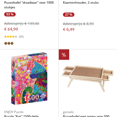
Puzzeltafel "draaibaar" voor 1000
Kaartenhouder, 2 stuks
stukjes
53 %
27 %
Adviesprijs € 139,00
Adviesprijs € 8,99
€ 64,99
€ 6,49
(50)
%
ENJOY Puzzle
genialo
Puzzle "Kat" 1500-delig
Puzzeltafel met poten voor 500