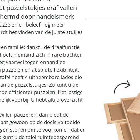
 puzzelstukjes eraf vallen
schermd door handelsmerk
puzzelen en beleef nog meer
rdt het vinden van de juiste stukjes
en familie: dankzij de draaifunctie
 hoeft niemand zich in rare bochten
Zeg vaarwel tegen onhandige
uzzelen en absolute flexibiliteit.
ltafel heeft 4 uitneembare lades die
an de puzzelstukjes. Zo kunt u de
og efficiënter puzzelen. Het lastige
elijk voorbij. U hebt altijd overzicht
willen pauzeren, dan biedt de
laat gewoon op de deels voltooide
gen stof en om te voorkomen dat er
ns kunt u de tafel ruimtebesparend