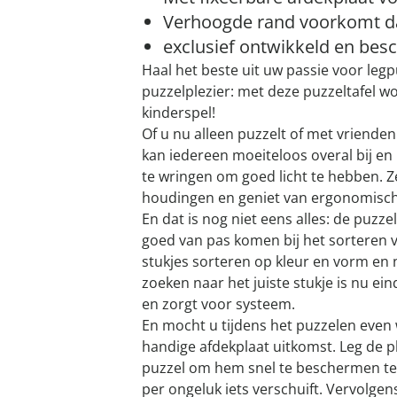
Verhoogde rand voorkomt dat
exclusief ontwikkeld en be
Haal het beste uit uw passie voor leg
puzzelplezier: met deze puzzeltafel wo
kinderspel!
Of u nu alleen puzzelt of met vrienden 
kan iedereen moeiteloos overal bij en
te wringen om goed licht te hebben. 
houdingen en geniet van ergonomisch p
En dat is nog niet eens alles: de puzze
goed van pas komen bij het sorteren v
stukjes sorteren op kleur en vorm en n
zoeken naar het juiste stukje is nu eind
en zorgt voor systeem.
En mocht u tijdens het puzzelen even 
handige afdekplaat uitkomst. Leg de p
puzzel om hem snel te beschermen te
per ongeluk iets verschuift. Vervolge