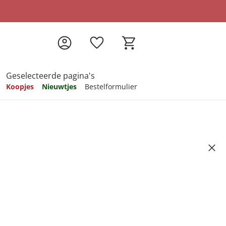
Geselecteerde pagina's
Koopjes
Nieuwtjes
Bestelformulier
pireren
pireren
pireren
pireren
pireren
ibaar" voor 1000 stukjes
Artikelnummer 6693490
ndkosten