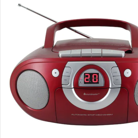
beschikbaarheid van een stopcontact. Je kunt CD's
afspelen met ondersteuning voor CD, CD-R en CD-RW,
maar ook cassettes afspelen en FM/MW-radio
gebruiken.
Dankzij het LED-display is de bediening eenvoudig en
intuïtief. Mis nooit meer je favoriete zender of
nummer. Dankzij de ingebouwde
hoofdtelefoonaansluiting van 3,5 mm kun je ook privé
van je muziek genieten.
Geniet van je muziekcollectie in de beste kwaliteit en
veelzijdigheid met dit betrouwbare muzieksysteem dat
perfect is voor thuis of op reis. Gun jezelf het plezier
om je muziekcollectie op verschillende media te
ervaren en geniet van helder en indrukwekkend geluid!
Informatie over de batterijen:
De batterijen worden niet bijgeleverd. Bestel deze
a.u.b. apart.