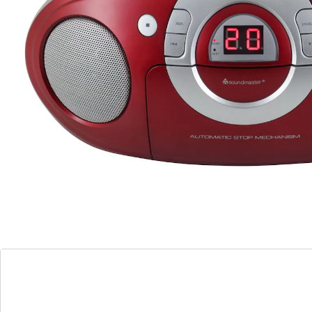
flexibele voeding of batterij
LED-display voor eenvoudige bediening
hoofdtelefoonaansluiting voor privé
luistermomenten
gemakkelijk mee te nemen dankzij het
handvat
Dompel jezelf onder in de wereld van je favoriete
muziek met deze compacte en veelzijdige
radiocassettespeler met CD-speler. Of je nu hunkert
naar het nostalgische geluid van een cassette of de
voorkeur geeft aan de helderheid van een CD, dit
muzieksysteem geeft je de vrijheid om van je muziek te
genieten in verschillende formaten.
Het heldere en indrukwekkende geluid van dit
apparaat maakt elke luisterervaring tot een plezier.
Dankzij de flexibiliteit van voeding of batterijvoeding
hoef je je geen zorgen te maken over de