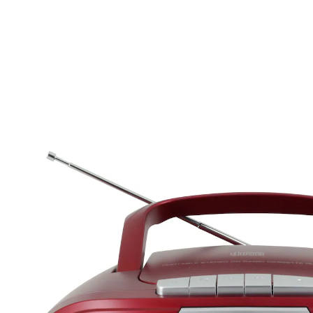
€ 46,99
incl. btw en plus
Verzendkosten
Variant
rood
In het Winkelmandje
Leverbaar binnen 4-5 werkdagen
Veelzijdig muzieksysteem voor het perfecte
geluid!
CD- en cassetteweergave