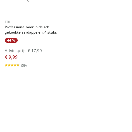
TRI
Professional voor in de schil
gekookte aardappelen, 4 stuks
44 %
Adviesprijs € 17,99
€ 9,99
(59)