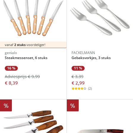
vanaf
2 stuks
voordeliger!
genialo
FACKELMANN
Steakmessenset, 6 stuks
Gebaksvorkjes, 3 stuks
11 %
16 %
€ 3,39
Adviesprijs € 9,99
€ 2,99
€ 8,39
(2)
%
%