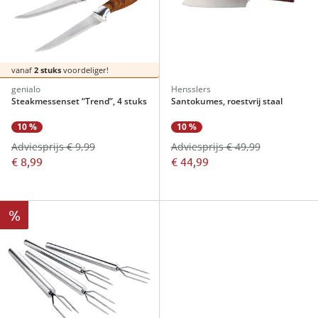
vanaf
2 stuks
voordeliger!
genialo
Hensslers
Steakmessenset “Trend”, 4 stuks
Santokumes, roestvrij staal
10 %
10 %
Adviesprijs € 9,99
Adviesprijs € 49,99
€ 8,99
€ 44,99
%