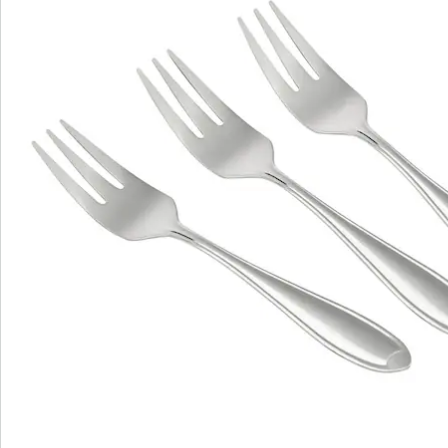
ook koffielepels en menulepels, -messen en -vorken
verkrijgbaar. Alle bestekdelen uit deze serie zijn
eveneens verkrijgbaar als voordelige set van 3.
Details
Opmerkingen & producent
Beoordelingen
Bestelformulier