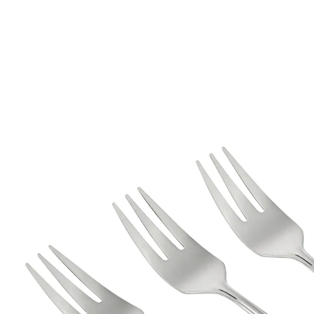
€ 3,39
€ 2,99
incl. btw en plus
Verzendkosten
In het Winkelmandje
Leverbaar binnen 4-5 werkdagen
Gebaksvorkjes van roestvrij staal
Set met 3 gebaksvorkjes
Voor taart en ander gebak
Hoogwaardige kwaliteit
Elegant-minimalistisch design
van roestvrij edelstaal
makkelijk te reinigen
Lengte: 13,5 cm