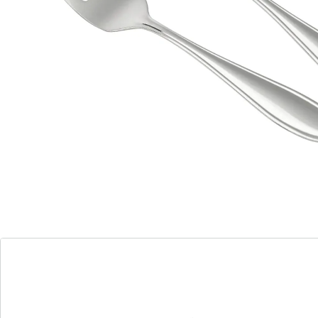
Taart en gebakjes zien er op een mooi gedekte tafel
meteen dubbel zo lekker uit. Dat vraagt natuurlijk niet
alleen om mooi servies, maar ook om de bijpassende
gebaksvorkjes. De gebaksvorkjes uit de serie Konstanz
van Nirosta hebben een minimalistisch, elegant design
dat op iedere tafel gezien mag worden. En dat is niet
het enige: dankzij hun pure vorm en de lengte van 13,5
centimeter liggen de roestvrijstalen vorkjes prettig in
de hand.
De vorkjes zijn heel eenvoudig schoon te maken: na
gebruik kunt u ze gewoon met de hand afwassen.
Gebruik hiervoor warm water met wat afwasmiddel. Of
doe de vorkjes meteen in de vaatwasser. Dat is wel zo
gemakkelijk en geeft u tijd voor leukere dingen.
Tip: gebak of taart komt zelden alleen. Daarom zijn er -
passend bij de gebaksvorkjes - in de serie Konstanz