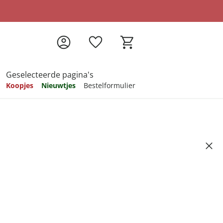
Geselecteerde pagina's
Koopjes
Nieuwtjes
Bestelformulier
pireren
pireren
pireren
pireren
pireren
 in de schil gekookte
uks
Artikelnummer 5019945