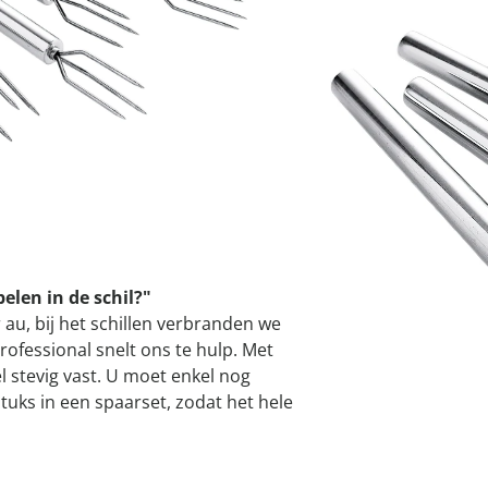
atjes
pen & handdouches
 Horloges
incl. btw en plus
Verze
Geniale
Voorjaars
Decoratiev
Tuindecora
Schoenent
rganizers &
jes
kookaccess
nu ontdek
jetzt entde
nu ontdek
nu ontdek
ekjes
nu ontdek
dhulpmiddelen
I
iging
soires
n
Leverbaar binnen 
ekken
len in de schil?"
 au, bij het schillen verbranden we
ofessional snelt ons te hulp. Met
l stevig vast. U moet enkel nog
 stuks in een spaarset, zodat het hele