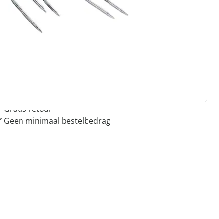
 redenen voor
Huis & Comfort”
Gratis kopen op rekening
Gratis retour
Geen minimaal bestelbedrag