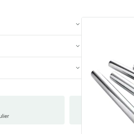
lier
Nieuwsb