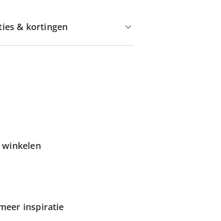
ties & kortingen
g winkelen
meer inspiratie