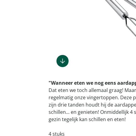
Gootsteenm
Douchekop
Sieraden &
Dierenbenodigdheden
Fitnessapparaten
Dierenbenodigdheden
Klokken & wekkers
Herenaccessoires
Keukenapparaten
Geschenken voor de
Gootsteeno
Doucherek
Tassen
gootsteenr
Grafdecoratie
Gezondheidsartikelen
kinderen
Huishoudelijke hulpen
Meubilair
Herenkleding
Geniale ba
Keukeninrichting
Keukenrein
Geniale tuinartikelen
Incontinentieartikelen
Geschenken voor de man
Klussen
Verlichting & lampen
Herenondergoed
Toiletacces
Keukentextiel
Theedoeke
Plantenaccessoires
Lichaamsverzorgingsproducten
Geschenken voor de
Meer ontdekken
Meer ontdekken
Meer ontdekken
Meer ontd
vrouw
Meer ontdekken
Meer ontdekken
Meer ontdekken
Meer ontdekken
"Wanneer eten we nog eens aardappe
Dat eten we toch allemaal graag! Maar
regelmatig onze vingertoppen. Deze pr
zijn drie tanden houdt hij de aardappe
schillen... en genieten! Onmiddellijk 4
gezin tegelijk kan schillen en eten!
4 stuks