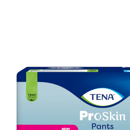
vanaf
€ 12,99
incl. btw en plus
Verzendkosten
Variant
Plus 1440 ml, 14 stuks
Maat
€ 12,29
slechts
vanaf
10
stuks