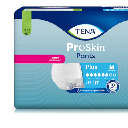
Discrete oplossing voor incontinentie
2 geïntegreerde barrières tegen lekken
Neutraliseert geurtjes
Praktische sluiting voor eenvoudige
verwijdering
voor mannen & vrouwen
Zacht, ademend wegwerpbroekje voor Haar en voor
Hem met nauwsluitende en comfortabele pasvorm.
Drievoudige bescherming tegen doorlekken, geurtjes
en een vochtig gevoel. De dunne en flexibele
absorptiekern voert dankzij de unieke Dual Absorption
Zone de vochtigheid snel en veilig weg van het lichaam.
Extra bescherming door geïntergreerde anti-
lekrandjes.
Absorptievermogen: