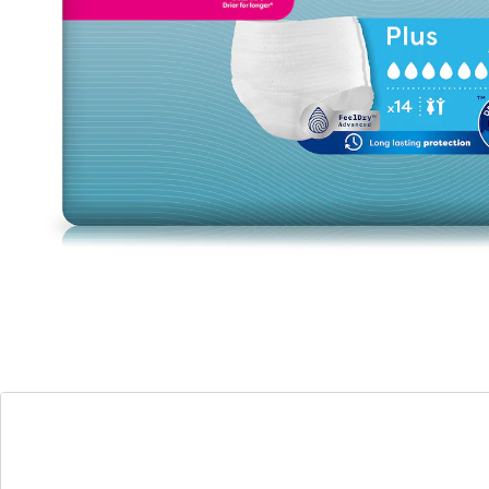
1
In het Winkelmandje
Leverbaar binnen 4-5 werkdagen
🤫
Discrete levering
Alternatief product
We hebben een alternatief voor dit artikel gevonden
dat misschien interessant voor u is:
iD
Incontinentieslip small
(5)
Eenheidsprijs:
€ 12,89