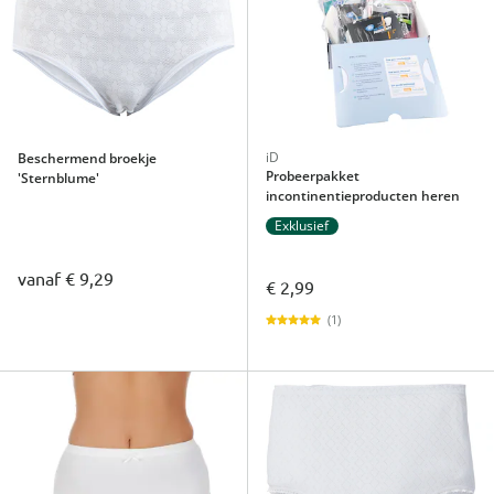
iD
Beschermend broekje
Probeerpakket
'Sternblume'
incontinentieproducten heren
Exklusief
vanaf
€ 9,29
€ 2,99
(1)