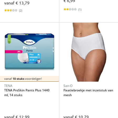
€ 6,99
vanaf
€ 13,79
(1)
(2)
vanaf
10 stuks
voordeliger!
TENA
San-O
TENA ProSkin Pants Plus 1440
Fixatiebroekje met inzetstuk van
ml, 14 stuks
mesh
vanaf
€ 12,99
vanaf
€ 10,79