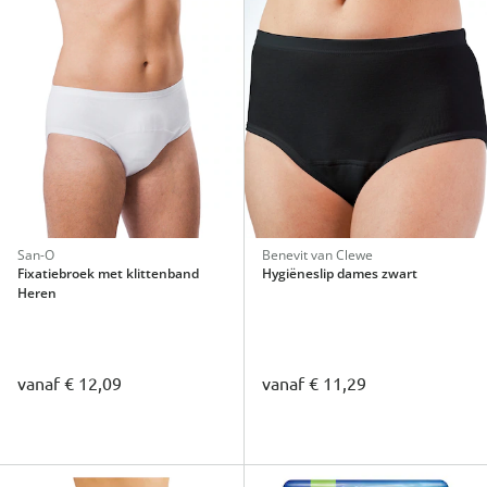
San-O
Benevit van Clewe
Fixatiebroek met klittenband
Hygiëneslip dames zwart
Heren
vanaf
€ 12,09
vanaf
€ 11,29