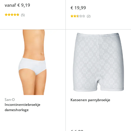
vanaf
€ 9,19
€ 19,99
(5)
(2)
San-O
Katoenen pantybroekje
Incontinentiebroekje
dameshorloge