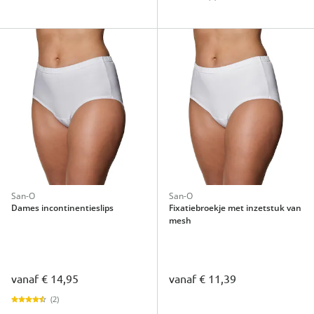
San-O
San-O
Dames incontinentieslips
Fixatiebroekje met inzetstuk van
mesh
vanaf
€ 14,95
vanaf
€ 11,39
(2)