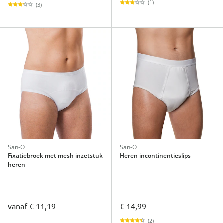
(1)
(3)
San-O
San-O
Fixatiebroek met mesh inzetstuk
Heren incontinentieslips
heren
vanaf
€ 11,19
€ 14,99
(2)