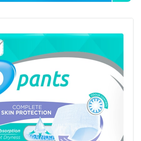
TENA ProSkin Pants Plus 1440 ml, 14 stuks
(10)
Eenheidsprijs:
€ 14,99