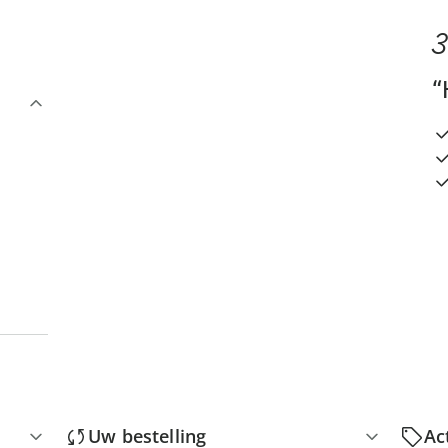
3
“
Uw bestelling
Ac