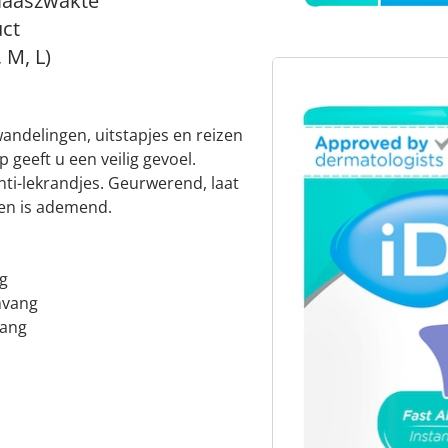
blaaszwakte
ct
 M, L)
andelingen, uitstapjes en reizen
p geeft u een veilig gevoel.
ti-lekrandjes. Geurwerend, laat
f en is ademend.
g
mvang
vang