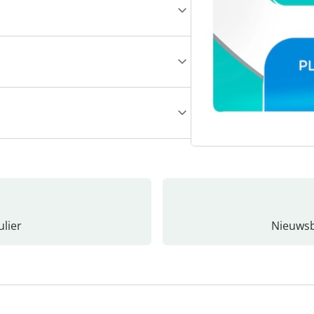
lier
Nieuwsb