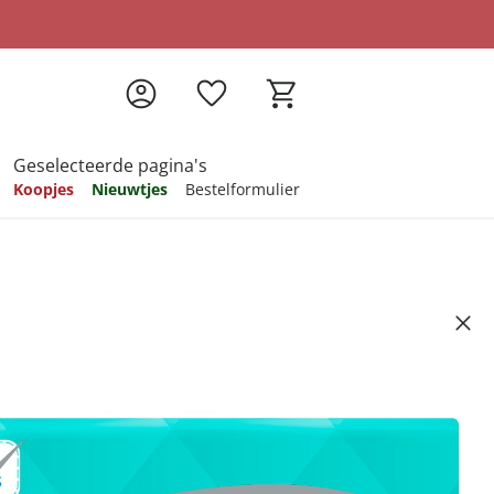
Geselecteerde pagina's
Koopjes
Nieuwtjes
Bestelformulier
pireren
pireren
pireren
pireren
pireren
small
Artikelnummer 6548547
ndkosten