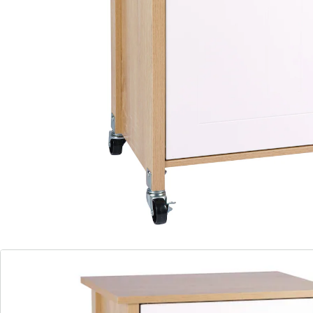
uitklapbare onderkast
4 stabiele zwenkwielen
2 uitneembare afvalbakken
De moderne keukentrolley met
afvalscheidingssysteem zorgt voor meer opbergruimte
in de keuken. In de uitklapbare onderkast bevinden
zich twee uitneembare afvalbakken van witte kunststof
waarin u uw afval kunt scheiden. De afvalbakken
hebben elk een inhoud van 15 liter en zijn uitgerust
met ringen waaraan de vuilniszak kan worden
bevestigd. Boven de klep is een lade aangebracht,
beide zijn voorzien van een mooie metalen greep.
Hierin kunt u dingen als vuilniszakken, bestek en
andere keukenaccessoires kwijt. Zo hebt u ze altijd bij
hand. Het bovenblad kan worden gebruikt als werkblad
of om keukenapparaten op te zetten. Dankzij de vier
stabiele zwenkwielen is de keukentrolley eenvoudig te
verplaatsen. Hierdoor is hij ook geschikt voor kleinere