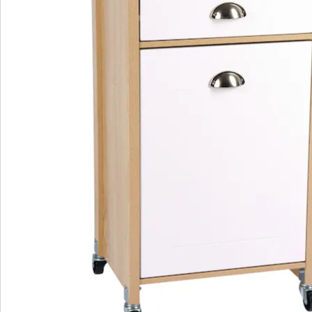
keukens met weinig ruimte. De trolley kan altijd precies
naar de plek geschoven worden waar hij nodig is. Twee
van de volledig zwenkbare wieltjes zijn voorzien van
een rem, zodat de trolley niet onverhoopt kan
wegrollen. Met het aantrekkelijke design van deze
stabiele keukentrolley is het van de buitenkant niet te
zien dat er afvalbakken in zitten. Dit handige artikel
integreert het afvalscheidingssysteem discreet in een
moderne, klassieke of landelijke keuken en is geschikt
voor alle keukens, van groot tot klein.
Leveringsinformatie:
Moet nog worden gemonteerd.
Details
Opmerkingen & producent