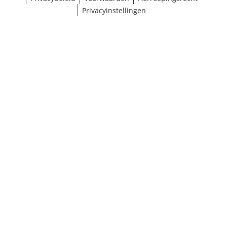
Privacyinstellingen
¹ Klik hier voor de inwisselvoorwaarden
Sluiten