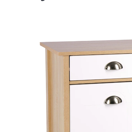
€ 85,99
incl. btw en plus
Verzendkosten
Variant
Eik, wit
In het Winkelmandje
Leverbaar binnen 5-6 werkdagen
Mooi, plaatsbesparend en flexibel.
met lade