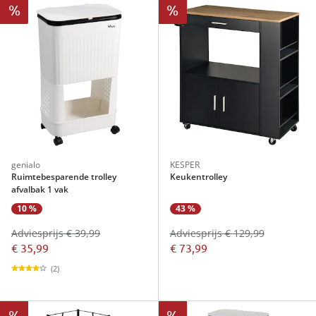
%
%
genialo
KESPER
Ruimtebesparende trolley
Keukentrolley
afvalbak 1 vak
10 %
43 %
Adviesprijs € 39,99
Adviesprijs € 129,99
€ 35,99
€ 73,99
(2)
%
%