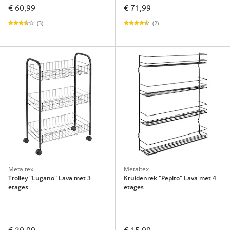
€ 60,99
€ 71,99
(3)
(2)
Metaltex
Metaltex
Trolley "Lugano" Lava met 3
Kruidenrek "Pepito" Lava met 4
etages
etages
€ 20,99
€ 15,99