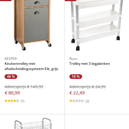
KESPER
Ruco
Keukentrolley met
Trolley met 3 legplanken
afvalscheidingssysteem Eik, grijs
46 %
10 %
Adviesprijs € 149,99
Adviesprijs € 24,99
€ 80,99
€ 22,49
(7)
(2)