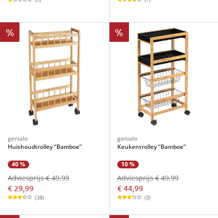
%
%
genialo
genialo
Huishoudtrolley “Bamboe”
Keukentrolley “Bamboe”
40 %
10 %
Adviesprijs € 49,99
Adviesprijs € 49,99
€ 29,99
€ 44,99
(38)
(3)