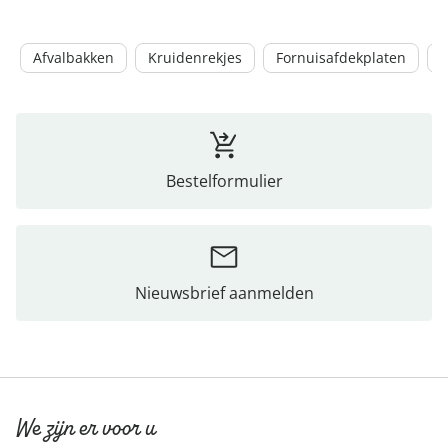
Afvalbakken
Kruidenrekjes
Fornuisafdekplaten
B
Bestelformulier
Nieuwsbrief aanmelden
We zijn er voor u