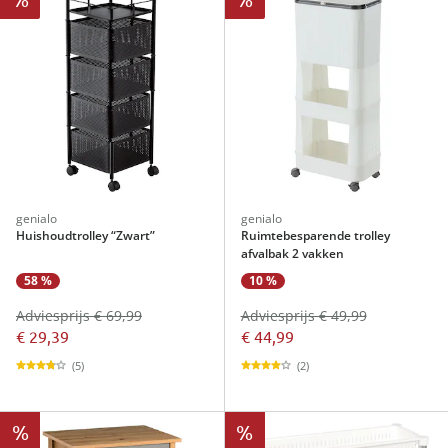
genialo
genialo
Huishoudtrolley “Zwart”
Ruimtebesparende trolley
afvalbak 2 vakken
58 %
10 %
Adviesprijs € 69,99
Adviesprijs € 49,99
€ 29,39
€ 44,99
(5)
(2)
%
%