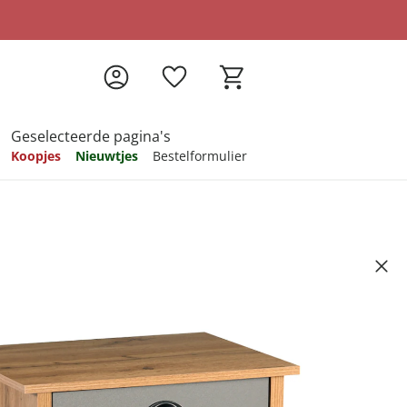
Geselecteerde pagina's
Koopjes
Nieuwtjes
Bestelformulier
pireren
pireren
pireren
pireren
pireren
 afvalscheidingssysteem Eik,
Artikelnummer 6736351