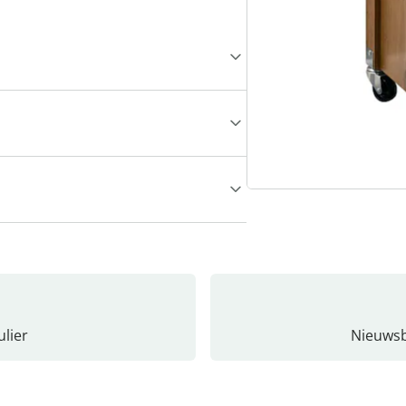
lier
Nieuwsb